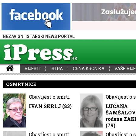
NEZAVISNI ISTARSKI NEWS PORTAL
VIJESTI
ISTRA
CRNA KRONIKA
VAŠE VIJE
iPress - Vijesti iz Istre, Hrvatske i svijeta
OSMRTNICE
Obavijest o smrti
Obavijest o 
IVAN ŠKRLJ (83)
LUČANA
ŠAMŠALOV
rođena ZA
(79)
Obavijest o smrti
Obavijest o 