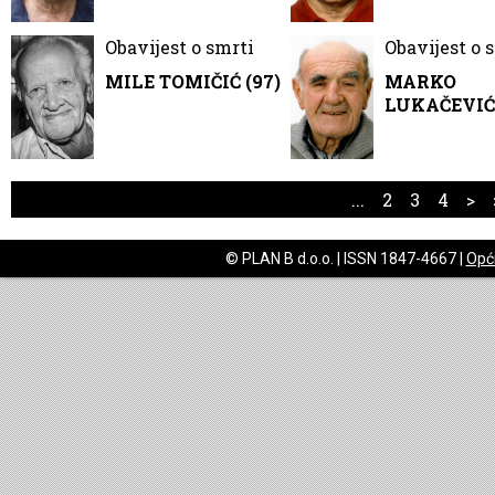
Obavijest o smrti
Obavijest o 
MILE TOMIČIĆ (97)
MARKO
LUKAČEVIĆ 
...
2
3
4
>
© PLAN B d.o.o. | ISSN 1847-4667 |
Opći