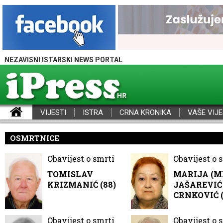
NEZAVISNI ISTARSKI NEWS PORTAL
VIJESTI
ISTRA
CRNA KRONIKA
VAŠE VIJE
iPress - Vijesti iz Istre, Hrvatske i svijeta
OSMRTNICE
Obavijest o smrti
Obavijest o 
TOMISLAV
MARIJA (M
KRIZMANIĆ (88)
JAŠAREVIĆ 
CRNKOVIĆ (
Obavijest o smrti
Obavijest o 