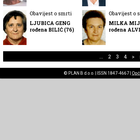
Obavijest o smrti
Obavijest o 
LJUBICA GENG
MILKA MIJ
rođena BILIĆ (76)
rođena ALVI
...
2
3
4
>
© PLAN B d.o.o. | ISSN 1847-4667 |
Opći