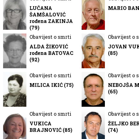
LUČANA
MARIO BANČ
ŠAMŠALOVIĆ
rođena ZAKINJA
(79)
Obavijest o smrti
Obavijest o 
ALDA ŽIKOVIĆ
JOVAN VU
rođena BATOVAC
(85)
(92)
Obavijest o smrti
Obavijest o 
MILICA IKIĆ (75)
NEBOJŠA 
(65)
Obavijest o smrti
Obavijest o 
VUKICA
ŽELJKO BE
BRAJNOVIĆ (85)
(74)