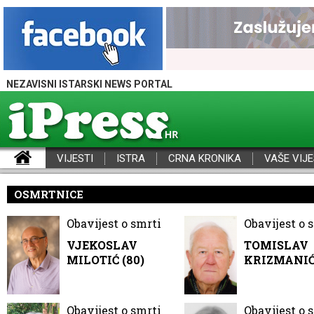
NEZAVISNI ISTARSKI NEWS PORTAL
VIJESTI
ISTRA
CRNA KRONIKA
VAŠE VIJE
iPress - Vijesti iz Istre, Hrvatske i svijeta
OSMRTNICE
Obavijest o smrti
Obavijest o 
VJEKOSLAV
TOMISLAV
MILOTIĆ (80)
KRIZMANIĆ 
Obavijest o smrti
Obavijest o 