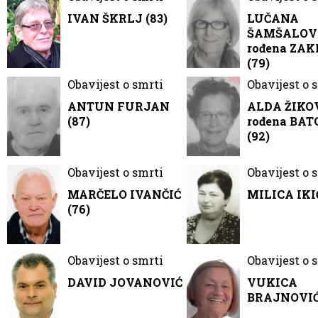
IVAN ŠKRLJ (83)
LUČANA
ŠAMŠALOV
rođena ZA
(79)
Obavijest o smrti
Obavijest o 
ANTUN FURJAN
ALDA ŽIKO
(87)
rođena BA
(92)
Obavijest o smrti
Obavijest o 
MARČELO IVANČIĆ
MILICA IKIĆ
(76)
Obavijest o smrti
Obavijest o 
DAVID JOVANOVIĆ
VUKICA
BRAJNOVIĆ 