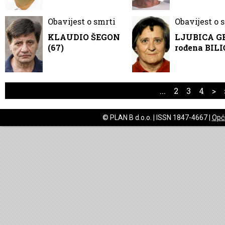
Obavijest o smrti
Obavijest o 
KLAUDIO ŠEGON
LJUBICA G
(67)
rođena BILI
...
2
3
4
>
© PLAN B d.o.o. | ISSN 1847-4667 |
Opći