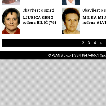
Obavijest o smrti
Obavijest o 
LJUBICA GENG
MILKA MIJ
rođena BILIĆ (76)
rođena ALVI
...
2
3
4
>
© PLAN B d.o.o. | ISSN 1847-4667 |
Opći