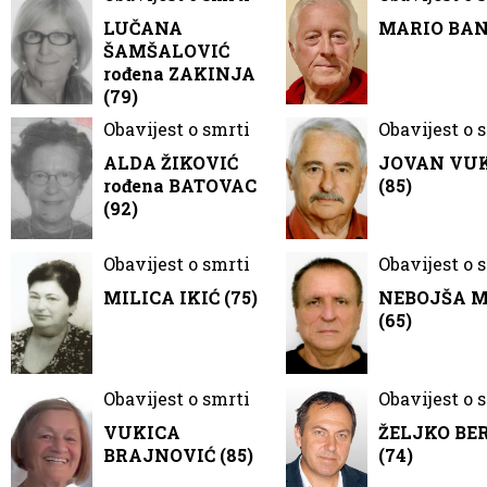
LUČANA
MARIO BANČ
ŠAMŠALOVIĆ
rođena ZAKINJA
(79)
Obavijest o smrti
Obavijest o 
ALDA ŽIKOVIĆ
JOVAN VU
rođena BATOVAC
(85)
(92)
Obavijest o smrti
Obavijest o 
MILICA IKIĆ (75)
NEBOJŠA 
(65)
Obavijest o smrti
Obavijest o 
VUKICA
ŽELJKO BE
BRAJNOVIĆ (85)
(74)