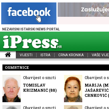
NEZAVISNI ISTARSKI NEWS PORTAL
VIJESTI
ISTRA
CRNA KRONIKA
VAŠE VIJE
iPress - Vijesti iz Istre, Hrvatske i svijeta
OSMRTNICE
Obavijest o smrti
Obavijest o 
TOMISLAV
MARIJA (M
KRIZMANIĆ (88)
JAŠAREVIĆ 
CRNKOVIĆ (
Obavijest o smrti
Obavijest o 