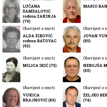
LUČANA
MARIO BANČ
ŠAMŠALOVIĆ
rođena ZAKINJA
(79)
Obavijest o smrti
Obavijest o 
ALDA ŽIKOVIĆ
JOVAN VU
rođena BATOVAC
(85)
(92)
Obavijest o smrti
Obavijest o 
MILICA IKIĆ (75)
NEBOJŠA 
(65)
Obavijest o smrti
Obavijest o 
VUKICA
ŽELJKO BE
BRAJNOVIĆ (85)
(74)