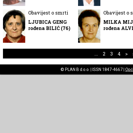
Obavijest o smrti
Obavijest o 
LJUBICA GENG
MILKA MIJ
rođena BILIĆ (76)
rođena ALVI
...
2
3
4
>
© PLAN B d.o.o. | ISSN 1847-4667 |
Opći