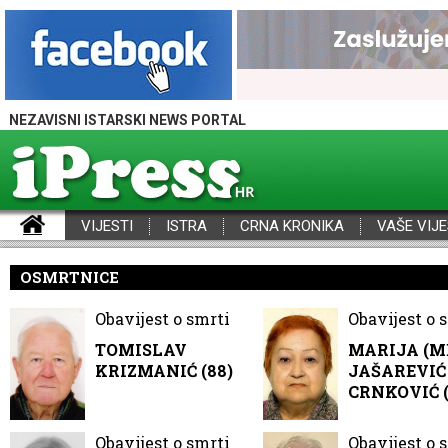
NEZAVISNI ISTARSKI NEWS PORTAL
VIJESTI
ISTRA
CRNA KRONIKA
VAŠE VIJE
iPress - Vijesti iz Istre, Hrvatske i svijeta
OSMRTNICE
Obavijest o smrti
Obavijest o 
TOMISLAV
MARIJA (M
KRIZMANIĆ (88)
JAŠAREVIĆ 
CRNKOVIĆ (
Obavijest o smrti
Obavijest o 