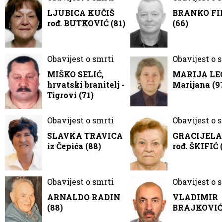
LJUBICA KUČIŠ
BRANKO FI
rođ. BUTKOVIĆ (81)
(66)
Obavijest o smrti
Obavijest o 
MIŠKO SELIĆ,
MARIJA LE
hrvatski branitelj -
Marijana (9
Tigrovi (71)
Obavijest o smrti
Obavijest o 
SLAVKA TRAVICA
GRACIJELA
iz Čepića (88)
rođ. ŠKIFIĆ 
Obavijest o smrti
Obavijest o 
ARNALDO RADIN
VLADIMIR
(88)
BRAJKOVIĆ 