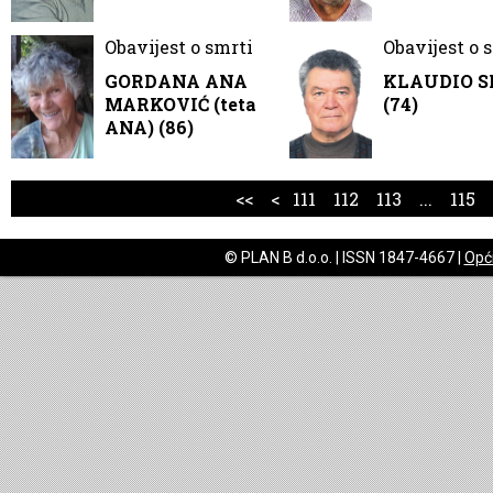
Obavijest o smrti
Obavijest o 
GORDANA ANA
KLAUDIO S
MARKOVIĆ (teta
(74)
ANA) (86)
<<
<
111
112
113
...
115
© PLAN B d.o.o. | ISSN 1847-4667 |
Opći