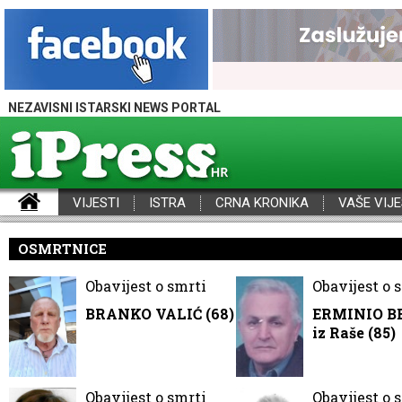
NEZAVISNI ISTARSKI NEWS PORTAL
VIJESTI
ISTRA
CRNA KRONIKA
VAŠE VIJE
iPress - Vijesti iz Istre, Hrvatske i svijeta
OSMRTNICE
Obavijest o smrti
Obavijest o 
BRANKO VALIĆ (68)
ERMINIO B
iz Raše (85)
Obavijest o smrti
Obavijest o 