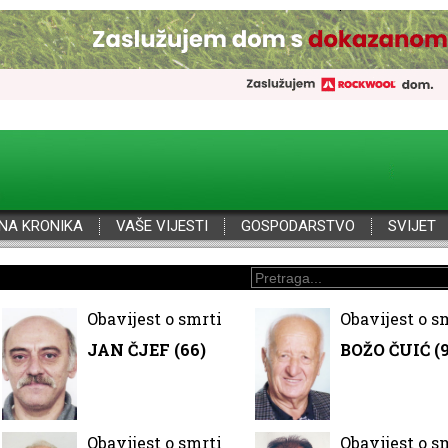
NA KRONIKA
VAŠE VIJESTI
GOSPODARSTVO
SVIJET
Obavijest o smrti
Obavijest o s
JAN ČJEF (66)
BOŽO ČUIĆ (
Obavijest o smrti
Obavijest o s