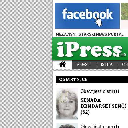
NEZAVISNI ISTARSKI NEWS PORTAL
VIJESTI
ISTRA
CR
iPress - Vijesti iz Istre, Hrvatske i svijeta
OSMRTNICE
Obavijest o smrti
SENADA
DRNDARSKI SENČI
(62)
Obavijest o smrti