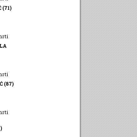
 (71)
mrti
OLA
mrti
 (87)
mrti
)