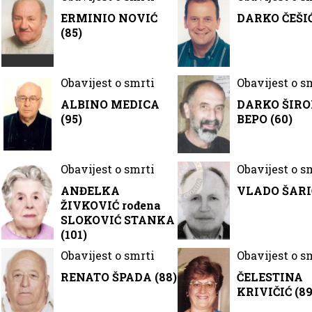
ERMINIO NOVIĆ
DARKO ČEŠIĆ
(85)
Obavijest o smrti
Obavijest o s
ALBINO MEDICA
DARKO ŠIR
(95)
BEPO (60)
Obavijest o smrti
Obavijest o s
ANĐELKA
VLADO ŠARIĆ
ŽIVKOVIĆ rođena
SLOKOVIĆ STANKA
(101)
Obavijest o smrti
Obavijest o s
RENATO ŠPADA (88)
ČELESTINA
KRIVIČIĆ (89