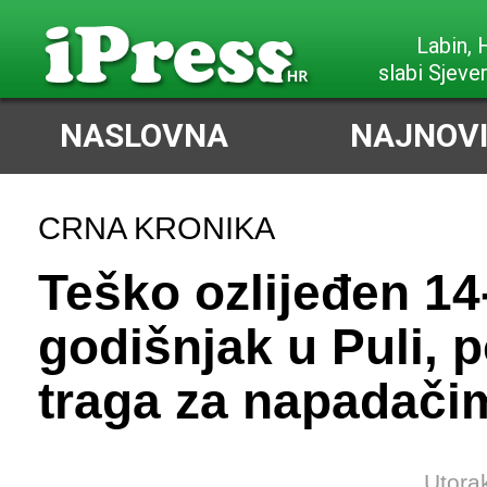
Labin,
slabi Sjeve
NASLOVNA
NAJNOVI
CRNA KRONIKA
Teško ozlijeđen 14
godišnjak u Puli, p
traga za napadači
Utora