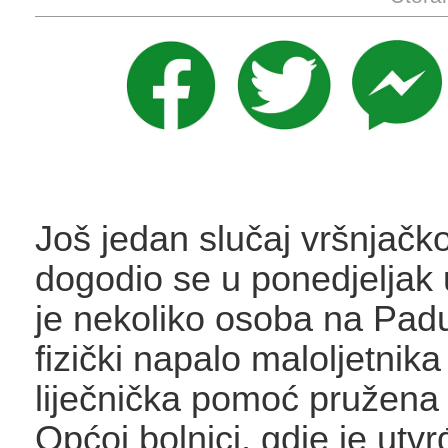
Još jedan slučaj vršnjačko
dogodio se u ponedjeljak 
je nekoliko osoba na Pad
fizički napalo maloljetnika
liječnička pomoć pružena 
Općoj bolnici, gdje je utv