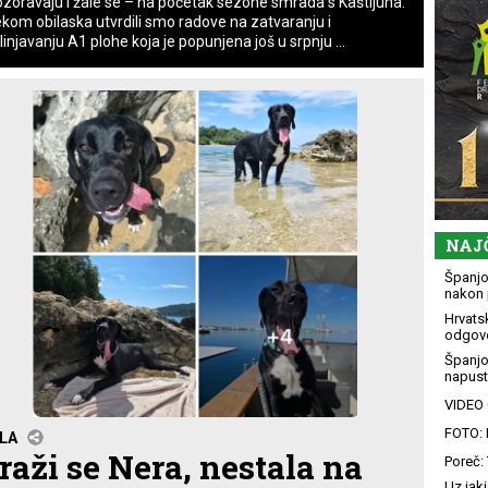
zoravaju i žale se – na početak sezone smrada s Kaštijuna.
ekom obilaska utvrdili smo radove na zatvaranju i
linjavanju A1 plohe koja je popunjena još u srpnju ...
NAJ
Španjol
nakon 
Hrvatsk
odgovo
Španjo
napusti
VIDEO G
FOTO: 
LA
raži se Nera, nestala na
Poreč: 
Uz jaki