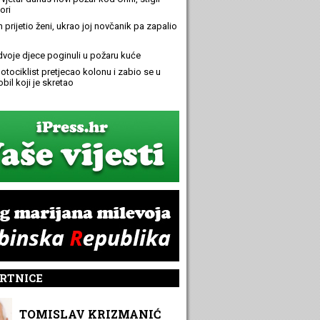
ori
n prijetio ženi, ukrao joj novčanik pa zapalio
 dvoje djece poginuli u požaru kuće
otociklist pretjecao kolonu i zabio se u
bil koji je skretao
RTNICE
TOMISLAV KRIZMANIĆ