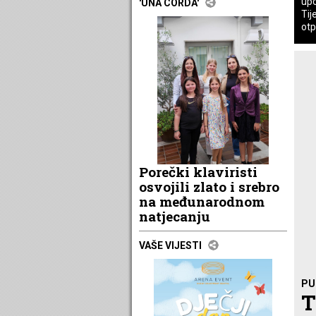
upo
'UNA CORDA'
Tij
otp
Porečki klaviristi
osvojili zlato i srebro
na međunarodnom
natjecanju
VAŠE VIJESTI
PU
T