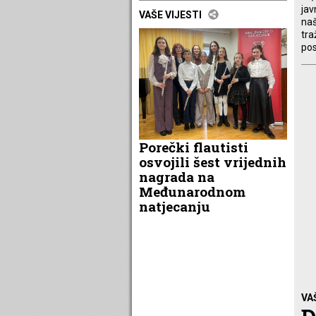
jav
VAŠE VIJESTI
naš
tra
pos
Porečki flautisti
osvojili šest vrijednih
nagrada na
Međunarodnom
natjecanju
VA