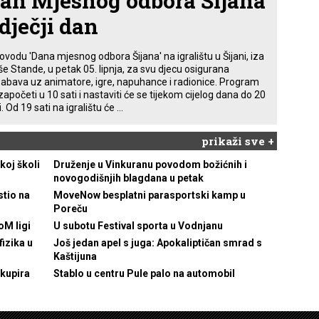
an Mjesnog odbora Šijana
 dječji dan
ovodu 'Dana mjesnog odbora Šijana' na igralištu u Šijani, iza
še Stande, u petak 05. lipnja, za svu djecu osigurana
zabava uz animatore, igre, napuhance i radionice. Program
započeti u 10 sati i nastaviti će se tijekom cijelog dana do 20
i. Od 19 sati na igralištu će ...
prikaži sve +
koj školi
Druženje u Vinkuranu povodom božićnih i
novogodišnjih blagdana u petak
tio na
MoveNow besplatni parasportski kamp u
Poreču
oM ligi
U subotu Festival sporta u Vodnjanu
izika u
Još jedan apel s juga: Apokaliptičan smrad s
Kaštijuna
okupira
Stablo u centru Pule palo na automobil