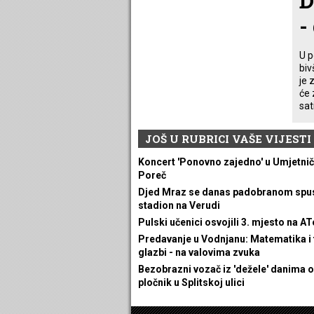
D
-
U p
biv
je 
će 
sat
JOŠ U RUBRICI VAŠE VIJESTI
Koncert 'Ponovno zajedno' u Umjetnič
Poreč
Djed Mraz se danas padobranom spus
stadion na Verudi
Pulski učenici osvojili 3. mjesto na AT
Predavanje u Vodnjanu: Matematika i f
glazbi - na valovima zvuka
Bezobrazni vozač iz 'dežele' danima 
pločnik u Splitskoj ulici