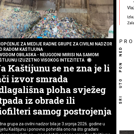
Vla
Izl
Zal
PR
IOPĆENJE ZA MEDIJE RADNE GRUPE ZA CIVILNI NADZOR
NED
D RADOM KAŠTIJUNA
VODOM OBILASKA - NEUGODNI MIRISI NA SAMOM
ŠTIJUNU IZUZETNO VISOKOG INTEZITETA
PON
a Kaštijunu se ne zna je li
ači izvor smrada
UTO
dlagališna ploha svježeg
tpada iz obrade ili
SRI
iofilteri samog postrojenja
na grupa za civilni nadzor bila je 3.srpnja 2026. godine u
jetu Kaštijunu i ponovno potvrdila ono na što građani