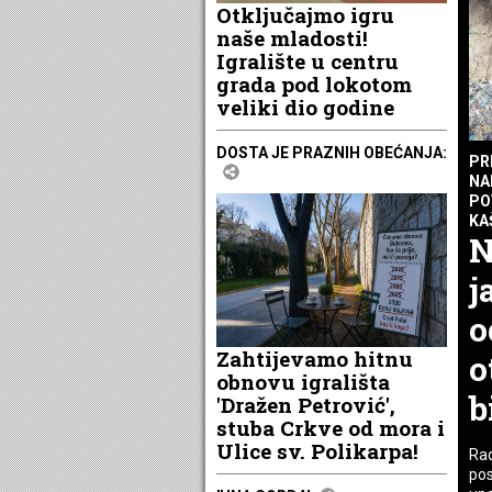
Otključajmo igru
naše mladosti!
Igralište u centru
grada pod lokotom
veliki dio godine
DOSTA JE PRAZNIH OBEĆANJA:
PR
NA
PO
KA
N
j
o
Zahtijevamo hitnu
o
obnovu igrališta
b
'Dražen Petrović',
stuba Crkve od mora i
Ulice sv. Polikarpa!
Rad
pos