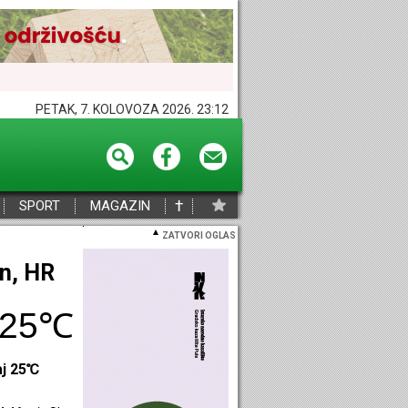
PETAK, 7. KOLOVOZA 2026. 23:12
†
SPORT
MAGAZIN
ZATVORI OGLAS
eč, HR
28℃
aj 28℃