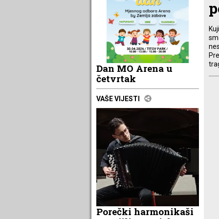
p
Kuj
sma
nes
Pre
tra
Dan MO Arena u
četvrtak
VAŠE VIJESTI
Porečki harmonikaši