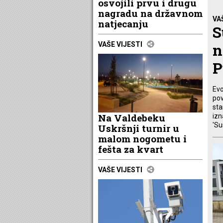
osvojili prvu i drugu
nagradu na državnom
VA
natjecanju
S
VAŠE VIJESTI
n
P
Evo
pov
sta
Na Valdebeku
izn
'Su
Uskršnji turnir u
malom nogometu i
fešta za kvart
VAŠE VIJESTI