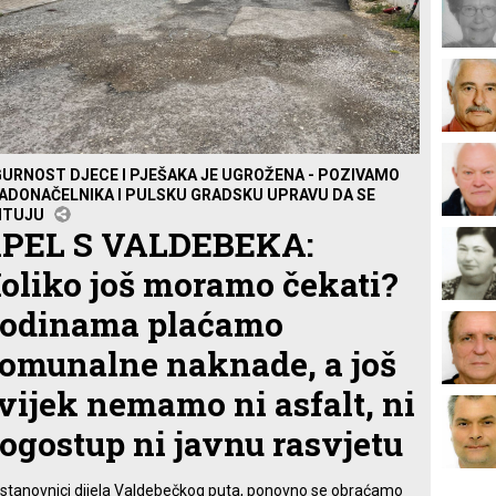
GURNOST DJECE I PJEŠAKA JE UGROŽENA - POZIVAMO
ADONAČELNIKA I PULSKU GRADSKU UPRAVU DA SE
ITUJU
PEL S VALDEBEKA:
oliko još moramo čekati?
odinama plaćamo
omunalne naknade, a još
vijek nemamo ni asfalt, ni
ogostup ni javnu rasvjetu
 stanovnici dijela Valdebečkog puta, ponovno se obraćamo