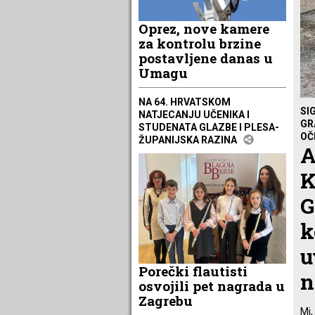
Oprez, nove kamere
za kontrolu brzine
postavljene danas u
Umagu
NA 64. HRVATSKOM
SI
NATJECANJU UČENIKA I
GR
STUDENATA GLAZBE I PLESA-
OČ
ŽUPANIJSKA RAZINA
A
K
G
k
u
Porečki flautisti
n
osvojili pet nagrada u
Zagrebu
Mi,