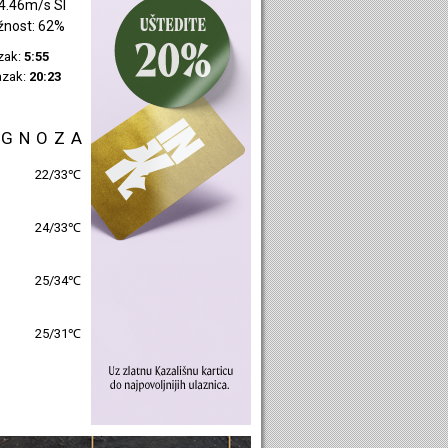
1.74m/s SI
žnost: 49%
azak:
5:57
azak:
20:25
OGNOZA
25/30℃
26/31℃
26/32℃
26/30℃