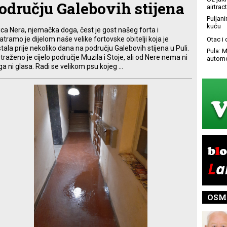
odručju Galebovih stijena
airtract
Puljani
kuću
ica Nera, njemačka doga, čest je gost našeg forta i
tramo je dijelom naše velike fortovske obitelji koja je
Otac i
tala prije nekoliko dana na području Galebovih stijena u Puli.
Pula: M
traženo je cijelo područje Muzila i Stoje, ali od Nere nema ni
automo
ga ni glasa. Radi se velikom psu kojeg ...
OSM