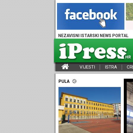
NEZAVISNI ISTARSKI NEWS PORTAL
VIJESTI
ISTRA
CR
iPress - Vijesti iz Istre, Hrvatske i svijeta
PULA