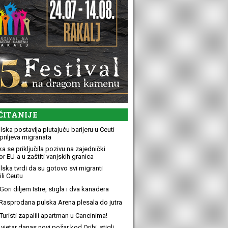
ČITANIJE
ska postavlja plutajuću barijeru u Ceuti
priljeva migranata
a se priključila pozivu na zajednički
r EU-a u zaštiti vanjskih granica
lska tvrdi da su gotovo svi migranti
li Ceutu
ori diljem Istre, stigla i dva kanadera
Rasprodana pulska Arena plesala do jutra
Turisti zapalili apartman u Cancinima!
 vjetar danas novi požar kod Orihi, stigli