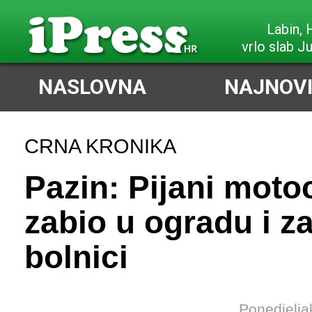
Labin,
vrlo slab J
NASLOVNA
NAJNOVI
CRNA KRONIKA
Pazin: Pijani motoc
zabio u ogradu i z
bolnici
Ponedjelja