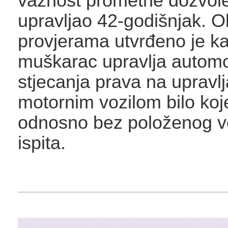
važnost prometne dozvole,
upravljao 42-godišnjak. O
provjerama utvrđeno je k
muškarac upravlja automo
stjecanja prava na upravlj
motornim vozilom bilo koje
odnosno bez položenog 
ispita.