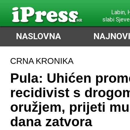
Labin,
slabi Sjeve
NASLOVNA
NAJNOVI
CRNA KRONIKA
Pula: Uhićen prom
recidivist s drogom
oružjem, prijeti m
dana zatvora