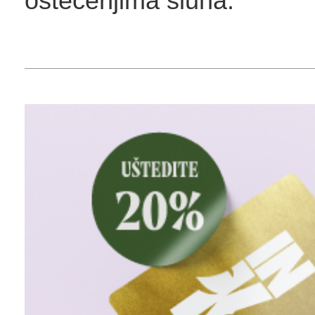
oštećenjima sluha.