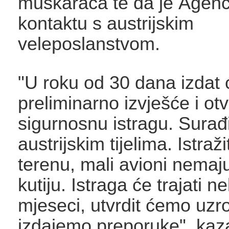
muškaraca te da je Agenc
kontaktu s austrijskim
veleposlanstvom.
"U roku od 30 dana izdat
preliminarno izvješće i otvo
sigurnosnu istragu. Surađ
austrijskim tijelima. Istraži
terenu, mali avioni nemaj
kutiju. Istraga će trajati n
mjeseci, utvrdit ćemo uzr
izdajemo preporuke", kaz