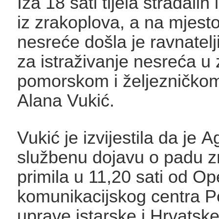
Iza 18 sati tijela stradali
iz zrakoplova, a na mjest
nesreće došla je ravnatelj
za istraživanje nesreća u
pomorskom i željezničko
Alana Vukić.
Vukić je izvijestila da je A
službenu dojavu o padu z
primila u 11,20 sati od Op
komunikacijskog centra Po
uprave istarske i Hrvatske