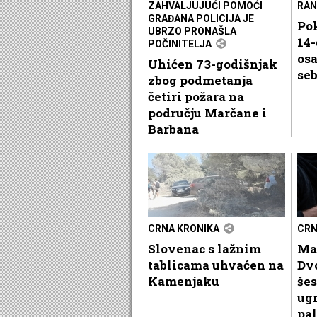
ZAHVALJUJUĆI POMOĆI
RAN
GRAĐANA POLICIJA JE
Pok
UBRZO PRONAŠLA
14-
POČINITELJA
osa
Uhićen 73-godišnjak
se
zbog podmetanja
četiri požara na
području Marčane i
Barbana
CRNA KRONIKA
CRN
Slovenac s lažnim
Ma
tablicama uhvaćen na
Dvo
Kamenjaku
šes
ugr
pal