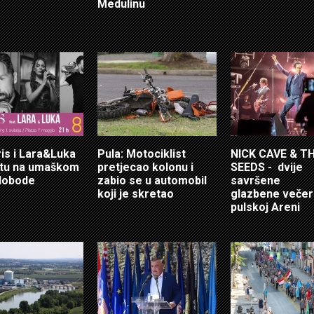
Medulinu
ris i Lara&Luka
Pula: Motociklist
NICK CAVE & T
otu na umaškom
pretjecao kolonu i
SEEDS - dvije
lobode
zabio se u automobil
savršene
koji je skretao
glazbene večer
pulskoj Areni