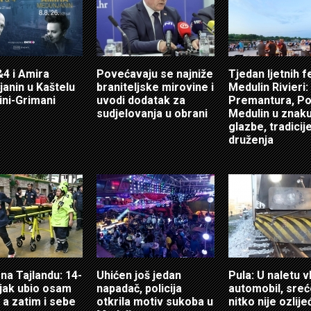
4 i Amira
Povećavaju se najniže
Tjedan ljetnih f
anin u Kaštelu
braniteljske mirovine i
Medulin Rivieri:
ni-Grimani
uvodi dodatak za
Premantura, Po
sudjelovanja u obrani
Medulin u znak
glazbe, tradicije
druženja
 na Tajlandu: 14-
Uhićen još jedan
Pula: U naletu v
jak ubio osam
napadač, policija
automobil, sre
 a zatim i sebe
otkrila motiv sukoba u
nitko nije ozlij