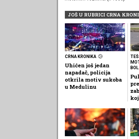
JOŠ U RUBRICI CRNA KRON
CRNA KRONIKA
TEŠ
MOT
Uhićen još jedan
BOL
napadač, policija
Pul
otkrila motiv sukoba
pre
u Medulinu
zab
koj