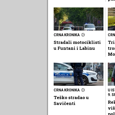
CRNA KRONIKA
CRN
Stradali motociklisti
Tri
u Funtani i Labinu
tr
Mo
CRNA KRONIKA
U I
9. 
Teško stradao u
Rek
Savičenti
viš
pol