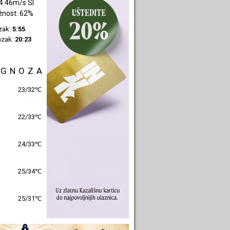
1.74m/s SI
žnost: 49%
azak:
5:57
azak:
20:25
OGNOZA
24/29℃
25/30℃
26/31℃
26/32℃
26/30℃