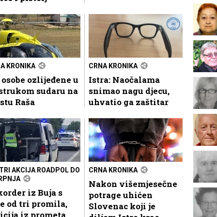
A KRONIKA
CRNA KRONIKA
 osobe ozlijeđene u
Istra: Naočalama
ostrukom sudaru na
snimao nagu djecu,
stu Raša
uhvatio ga zaštitar
STRI AKCIJA ROADPOL DO
CRNA KRONIKA
SRPNJA
Nakon višemjesečne
order iz Buja s
potrage uhićen
e od tri promila,
Slovenac koji je
icija iz prometa