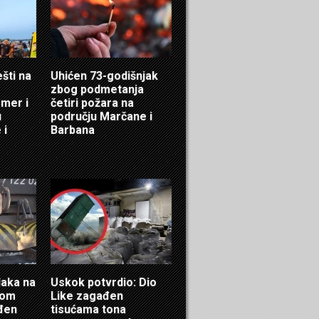
ešti na
Uhićen 73-godišnjak
zbog podmetanja
mer i
četiri požara na
u
području Marčane i
 i
Barbana
laka na
Uskok potvrdio: Dio
ćom
Like zagađen
eđen
tisućama tona