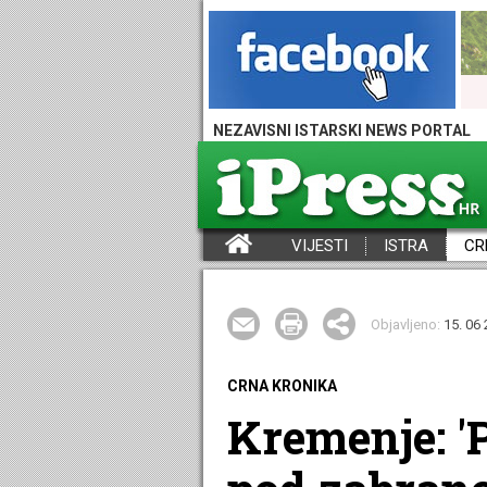
NEZAVISNI ISTARSKI NEWS PORTAL
VIJESTI
ISTRA
CR
iPress - Vijesti iz Istre, Hrvatske i svijeta
Objavljeno:
15. 06 
CRNA KRONIKA
Kremenje: '