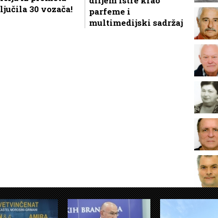
diljem Istre krao
ljučila 30 vozača!
parfeme i
multimedijski sadržaj