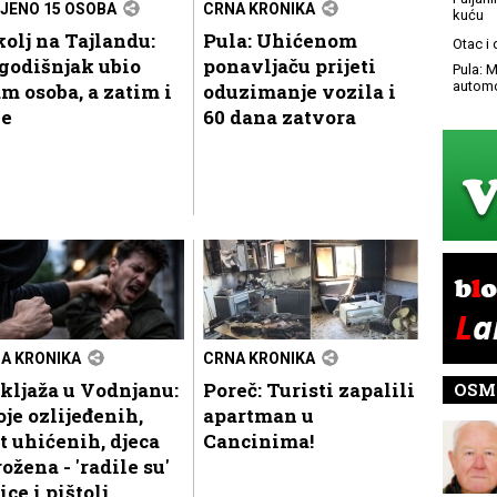
JENO 15 OSOBA
CRNA KRONIKA
kuću
olj na Tajlandu:
Pula: Uhićenom
Otac i
godišnjak ubio
ponavljaču prijeti
Pula: M
automo
m osoba, a zatim i
oduzimanje vozila i
be
60 dana zatvora
A KRONIKA
CRNA KRONIKA
kljaža u Vodnjanu:
Poreč: Turisti zapalili
OSM
je ozlijeđenih,
apartman u
t uhićenih, djeca
Cancinima!
ožena - 'radile su'
ice i pištolj