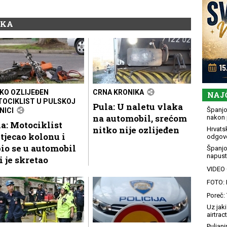
IKA
KO OZLIJEĐEN
CRNA KRONIKA
NAJ
OCIKLIST U PULSKOJ
Pula: U naletu vlaka
Španjol
NICI
na automobil, srećom
nakon 
a: Motociklist
nitko nije ozlijeđen
Hrvatsk
tjecao kolonu i
odgovo
io se u automobil
Španjo
napusti
i je skretao
VIDEO G
FOTO: 
Poreč: 
Uz jaki
airtract
Puljani