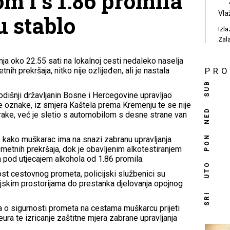
m i s 1.86 promila
Vla
u stablo
Izl
Zal
pnja oko 22.55 sati na lokalnoj cesti nedaleko naselja
ih prekršaja, nitko nije ozlijeđen, ali je nastala
PR
SUB
dišnji državljanin Bosne i Hercegovine upravljao
e oznake, iz smjera Kaštela prema Kremenju te se nije
NED
ake, već je sletio s automobilom s desne strane van
PON
 kako muškarac ima na snazi zabranu upravljanja
metnih prekršaja, dok je obavljenim alkotestiranjem
 pod utjecajem alkohola od 1.86 promila.
UTO
st cestovnog prometa, policijski službenici su
ijskim prostorijama do prestanka djelovanja opojnog
SRI
a o sigurnosti prometa na cestama muškarcu prijeti
ra te izricanje zaštitne mjera zabrane upravljanja