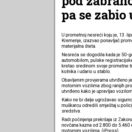
pod zabrano
pa se zabio 
U prometnoj nesreći koju je, 13. li
Kremenje, izazvao ponavljač prometn
materijalna šteta.
Nesreća se dogodila kada je 50-go
automobilom, pulske registracijsk
kretao sredinom svoje prometne tr
kolnika i udario u stablo.
Obavljenim provjerama utvrđeno je
motornim vozilima zbog ranijih pro
utvrđeno kako je upravljao vozilom
Kako ne bi dalje ugrožavao sigurno
muškarcu odredili smještaj u polic
sredstva.
Radi počinjenja prekršaja iz Zakon
novčana kazna od 2.800 do 5.460 eu
motornim vozilima. (iPress)