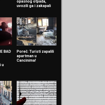
opasnog otpada,
uvozili ga i zakapali
HE BAD
Poreč: Turisti zapalili
apartman u
Cancinima!
i u