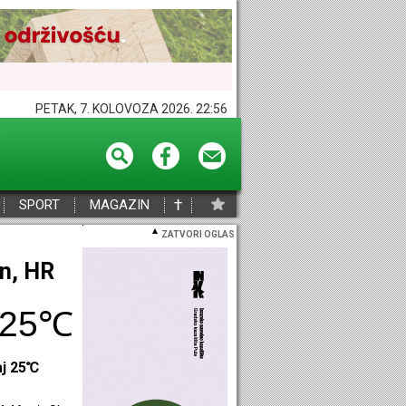
PETAK, 7. KOLOVOZA 2026. 22:56
†
SPORT
MAGAZIN
ZATVORI OGLAS
eč, HR
27℃
aj 28℃