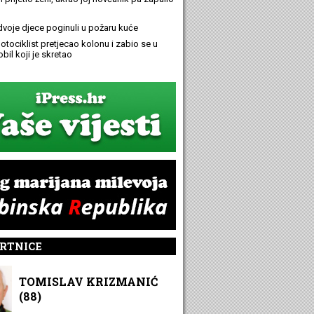
 dvoje djece poginuli u požaru kuće
otociklist pretjecao kolonu i zabio se u
bil koji je skretao
RTNICE
TOMISLAV KRIZMANIĆ
(88)