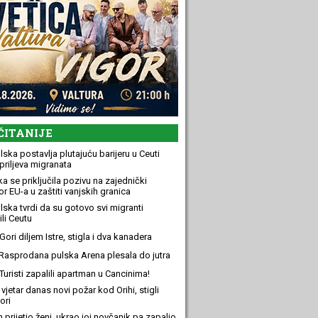
ČITANIJE
ska postavlja plutajuću barijeru u Ceuti
priljeva migranata
a se priključila pozivu na zajednički
r EU-a u zaštiti vanjskih granica
lska tvrdi da su gotovo svi migranti
li Ceutu
ori diljem Istre, stigla i dva kanadera
Rasprodana pulska Arena plesala do jutra
Turisti zapalili apartman u Cancinima!
 vjetar danas novi požar kod Orihi, stigli
ori
n prijetio ženi, ukrao joj novčanik pa zapalio