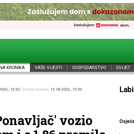
NA KRONIKA
VAŠE VIJESTI
GOSPODARSTVO
SVIJET
Por
2026., 13:30
| Zadnja izmjena:
15. 06 2026., 13:30
Ponavljač' vozio
Osjeć