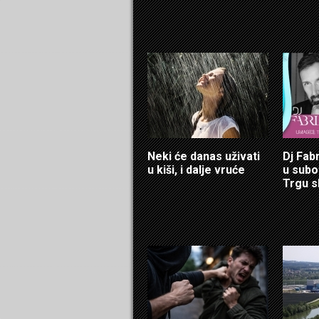
Neki će danas uživati
Dj Fab
u kiši, i dalje vruće
u sub
Trgu s