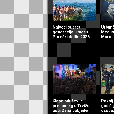
Najveći susret
Urban&
generacija u moru –
Medunj
Porečki delfin 2026.
Morosi
Klape oduševile
Pokolj
prepun trg u Trvižu
godišn
uoči Dana pobjede
osoba,