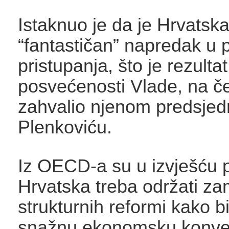
Istaknuo je da je Hrvatsk
“fantastičan” napredak u 
pristupanja, što je rezult
posvećenosti Vlade, na č
zahvalio njenom predsjed
Plenkoviću.
Iz OECD-a su u izvješću p
Hrvatska treba održati z
strukturnih reformi kako b
snažnu ekonomsku konver