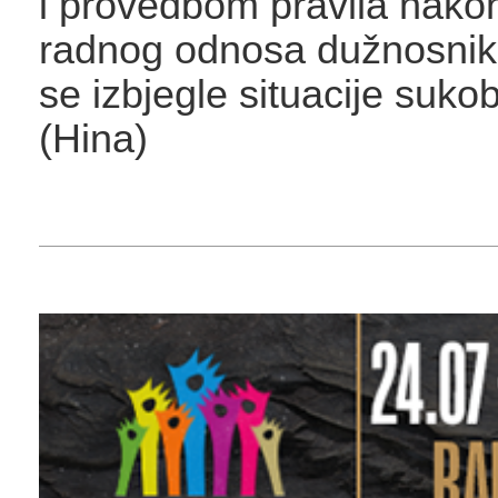
i provedbom pravila nako
radnog odnosa dužnosnika
se izbjegle situacije suko
(Hina)