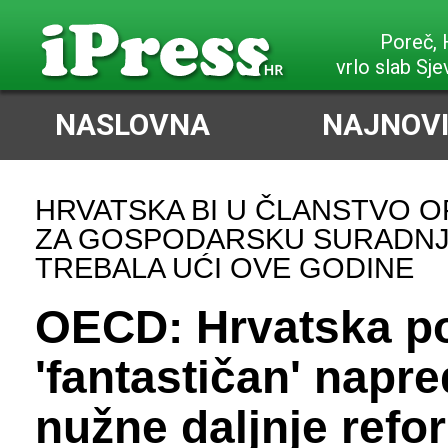
Poreč,
vrlo slab Sje
NASLOVNA
NAJNOVI
HRVATSKA BI U ČLANSTVO O
ZA GOSPODARSKU SURADNJ
TREBALA UĆI OVE GODINE
OECD: Hrvatska po
'fantastičan' napr
nužne daljnje refo