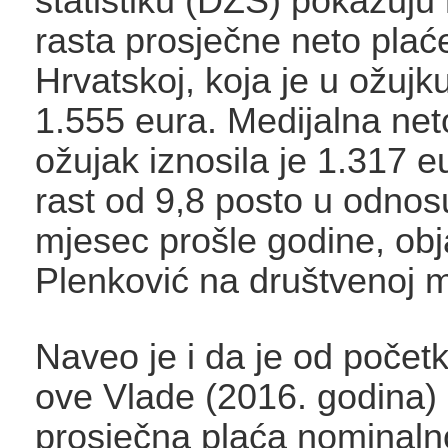
statistiku (DZS) pokazuju
rasta prosječne neto plać
Hrvatskoj, koja je u ožujku
1.555 eura. Medijalna net
ožujak iznosila je 1.317 eu
rast od 9,8 posto u odnosu
mjesec prošle godine, obj
Plenković na društvenoj m
Naveo je i da je od poče
ove Vlade (2016. godina)
prosječna plaća nominaln