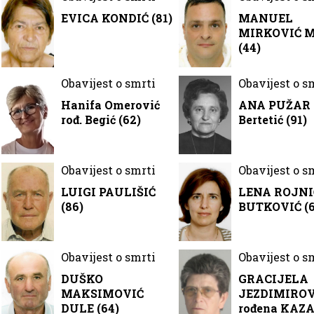
EVICA KONDIĆ (81)
MANUEL
MIRKOVIĆ 
(44)
Obavijest o smrti
Obavijest o s
Hanifa Omerović
ANA PUŽAR r
rođ. Begić (62)
Bertetić (91)
Obavijest o smrti
Obavijest o s
LUIGI PAULIŠIĆ
LENA ROJNIĆ
(86)
BUTKOVIĆ (6
Obavijest o smrti
Obavijest o s
DUŠKO
GRACIJELA
MAKSIMOVIĆ
JEZDIMIROV
DULE (64)
rođena KAZ