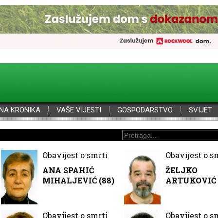
NA KRONIKA
VAŠE VIJESTI
GOSPODARSTVO
SVIJET
Obavijest o smrti
Obavijest o s
ANA SPAHIĆ
ŽELJKO
MIHALJEVIĆ (88)
ARTUKOVIĆ 
Obavijest o smrti
Obavijest o s