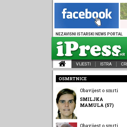
NEZAVISNI ISTARSKI NEWS PORTAL
VIJESTI
ISTRA
CR
iPress - Vijesti iz Istre, Hrvatske i svijeta
OSMRTNICE
Obavijest o smrti
SMILJKA
MAMULA (57)
Obavijest o smrti