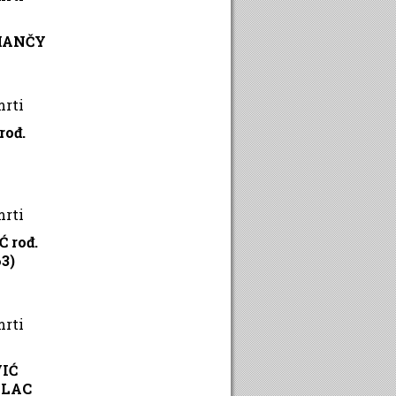
MANČY
mrti
ođ.
mrti
 rođ.
3)
mrti
IĆ
ALAC