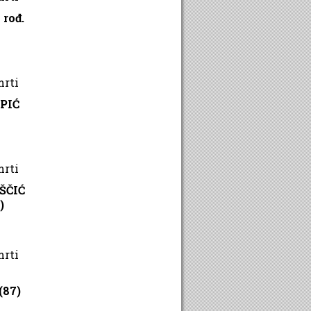
rođ.
mrti
PIĆ
mrti
ŠČIĆ
)
mrti
(87)