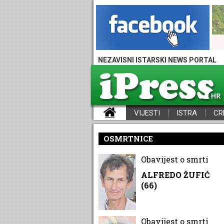
NEZAVISNI ISTARSKI NEWS PORTAL
VIJESTI
ISTRA
CR
iPress - Vijesti iz Istre, Hrvatske i svijeta
OSMRTNICE
Obavijest o smrti
ALFREDO ŽUFIĆ
(66)
Obavijest o smrti