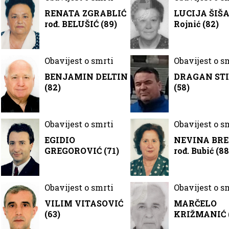
RENATA ZGRABLIĆ
LUCIJA ŠIŠA 
rođ. BELUŠIĆ (89)
Rojnić (82)
Obavijest o smrti
Obavijest o s
BENJAMIN DELTIN
DRAGAN STI
(82)
(58)
Obavijest o smrti
Obavijest o s
EGIDIO
NEVINA BRE
GREGOROVIĆ (71)
rođ. Bubić (88
Obavijest o smrti
Obavijest o s
VILIM VITASOVIĆ
MARČELO
(63)
KRIŽMANIĆ 