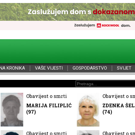
NA KRONIKA
VAŠE VIJESTI
GOSPODARSTVO
SVIJET
Obavijest o smrti
Obavijest o s
MARIJA FILIPLIĆ
ZDENKA ŠE
(97)
(74)
Obavijest o smrti
Obavijest o s