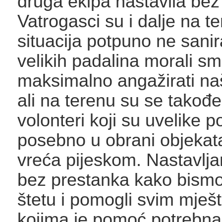
druga ekipa nastavila bez
Vatrogasci su i dalje na t
situacija potpuno ne sani
velikih padalina morali s
maksimalno angažirati na
ali na terenu su se također 
volonteri koji su uvelike p
posebno u obrani objekata
vreća pijeskom. Nastavlja
bez prestanka kako bismo 
štetu i pomogli svim mješ
kojima je pomoć potrebna