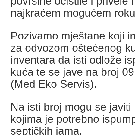
površine očistile i privele
najkraćem mogućem roku
Pozivamo mještane koji i
za odvozom oštećenog k
inventara da isti odlože is
kuća te se jave na broj 0
(Med Eko Servis).
Na isti broj mogu se javiti
kojima je potrebno ispum
septičkih jama.