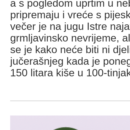
a s pogledom uprtim u ne
pripremaju i vreće s pije
večer je na jugu Istre naj
grmljavinsko nevrijeme, al
se je kako neće biti ni djel
jučerašnjeg kada je poneg
150 litara kiše u 100-tinja