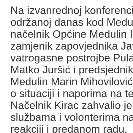
Na izvanrednoj konferenci
održanoj danas kod Medul
načelnik Općine Medulin I
zamjenik zapovjednika J
vatrogasne postrojbe Pul
Matko Juršić i predsjedn
Medulin Marin Mihovilović 
o situaciji i naporima na t
Načelnik Kirac zahvalio j
službama i volonterima na
reakciji i predanom radu.