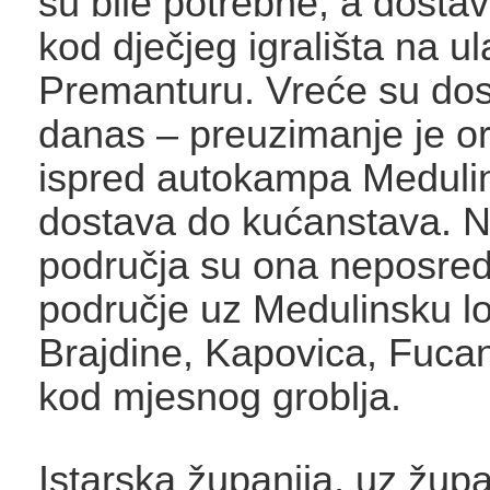
su bile potrebne, a dostav
kod dječjeg igrališta na u
Premanturu. Vreće su dos
danas – preuzimanje je o
ispred autokampa Medulin,
dostava do kućanstava. Na
područja su ona neposre
područje uz Medulinsku l
Brajdine, Kapovica, Fucan
kod mjesnog groblja.
Istarska županija, uz žup