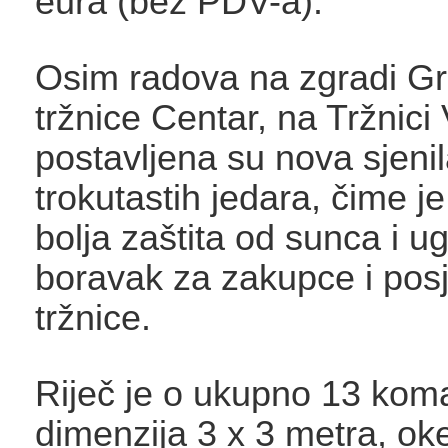
eura (bez PDV-a).
Osim radova na zgradi G
tržnice Centar, na Tržnici
postavljena su nova sjenil
trokutastih jedara, čime j
bolja zaštita od sunca i ug
boravak za zakupce i posje
tržnice.
Riječ je o ukupno 13 koma
dimenzija 3 x 3 metra, oke