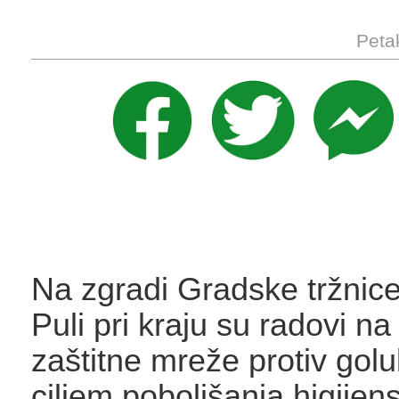
Peta
Na zgradi Gradske tržnic
Puli pri kraju su radovi na
zaštitne mreže protiv gol
ciljem poboljšanja higijens