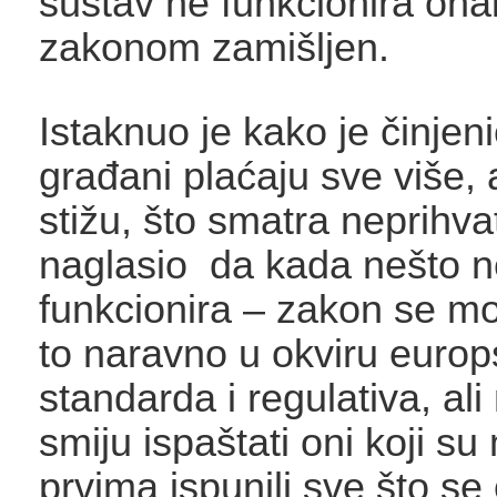
sustav ne funkcionira ona
zakonom zamišljen.
Istaknuo je kako je činjen
građani plaćaju sve više, 
stižu, što smatra neprihvat
naglasio da kada nešto n
funkcionira – zakon se mor
to naravno u okviru europ
standarda i regulativa, ali
smiju ispaštati oni koji s
prvima ispunili sve što se 