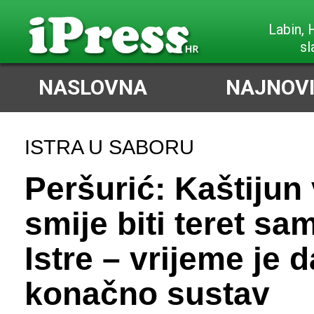
Labin,
sl
NASLOVNA
NAJNOVI
ISTRA U SABORU
Peršurić: Kaštijun
smije biti teret sa
Istre – vrijeme je d
konačno sustav