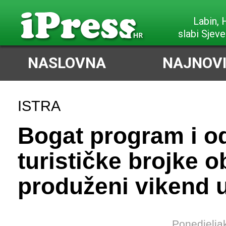
Labin,
slabi Sjeve
NASLOVNA
NAJNOVI
ISTRA
Bogat program i o
turističke brojke ob
produženi vikend 
Ponedjelja