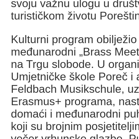
svoju važnu ulogu u druš
turističkom životu Porešti
Kulturni program obilježio 
međunarodni „Brass Meet
na Trgu slobode. U organi
Umjetničke škole Poreč i 
Feldbach Musikschule, uz
Erasmus+ programa, nastu
domaći i međunarodni puh
koji su brojnim posjetitelji
večer vrhunske glazbe. Pu