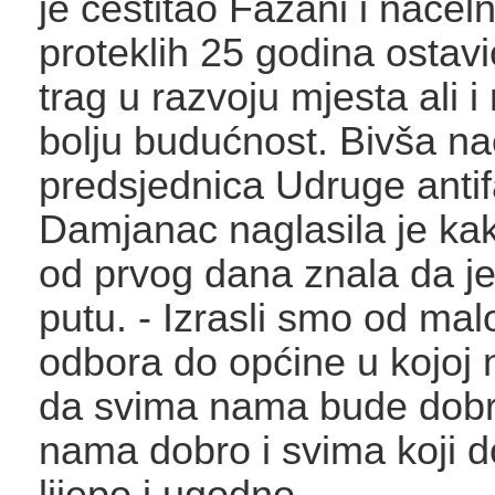
je čestitao Fažani i načeln
proteklih 25 godina ostav
trag u razvoju mjesta ali i
bolju budućnost. Bivša nač
predsjednica Udruge antif
Damjanac naglasila je ka
od prvog dana znala da j
putu. - Izrasli smo od ma
odbora do općine u kojoj 
da svima nama bude dobro
nama dobro i svima koji d
lijepo i ugodno.