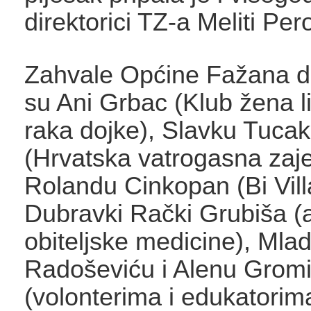
direktorici TZ-a Meliti Per
Zahvale Općine Fažana do
su Ani Grbac (Klub žena l
raka dojke), Slavku Tuca
(Hrvatska vatrogasna zaje
Rolandu Cinkopan (Bi Villa
Dubravki Rački Grubiša 
obiteljske medicine), Mla
Radoševiću i Alenu Gromi
(volonterima i edukatorim