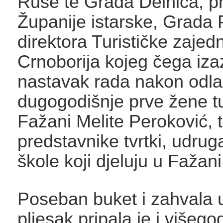
Ruše te Grada Delnica, p
Županije istarske, Grada 
direktora Turističke zaje
Crnoborija kojeg čega iz
nastavak rada nakon odl
dugogodišnje prve žene t
Fažani Melite Peroković, 
predstavnike tvrtki, udruga
škole koji djeluju u Fažan
Poseban buket i zahvala u
pljesak pripala je i višego