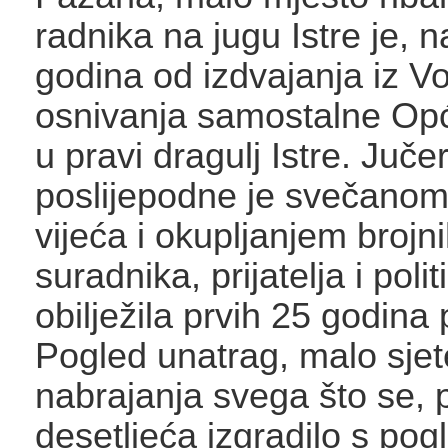
radnika na jugu Istre je, 
godina od izdvajanja iz V
osnivanja samostalne Opć
u pravi dragulj Istre. Juče
poslijepodne je svečano
vijeća i okupljanjem brojn
suradnika, prijatelja i polit
obilježila prvih 25 godina 
Pogled unatrag, malo sjete
nabrajanja svega što se, p
desetljeća izgradilo s po