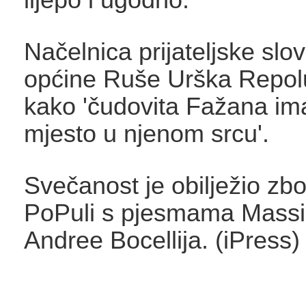
Načelnica prijateljske slo
općine Ruše Urška Repolu
kako 'čudovita Fažana i
mjesto u njenom srcu'.
Svečanost je obilježio zb
PoPuli s pjesmama Massi
Andree Bocellija. (iPress)