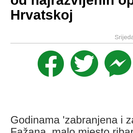
od najrazvijenih o
Hrvatskoj
Srijed
Godinama 'zabranjena i z
Fažana, malo mjesto ribar