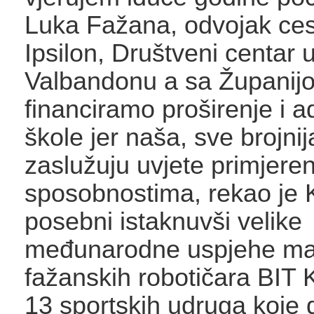
Luka Fažana, odvojak ces
Ipsilon, Društveni centar 
Valbandonu a sa Županij
financiramo proširenje i a
škole jer naša, sve brojnij
zaslužuju uvjete primjere
sposobnostima, rekao je 
posebni istaknuvši velike
međunarodne uspjehe ma
fažanskih robotičara BIT 
13 sportskih udruga koje 