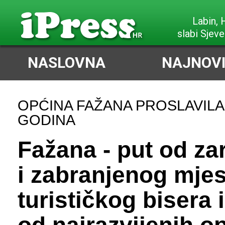
Poreč,
vrlo slab Sje
NASLOVNA
NAJNOVI
OPĆINA FAŽANA PROSLAVILA 
GODINA
Fažana - put od za
i zabranjenog mjes
turističkog bisera 