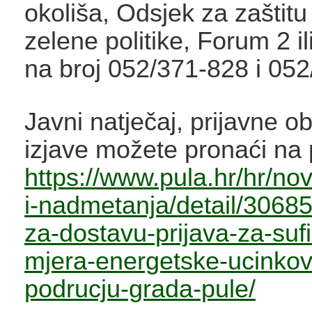
okoliša, Odsjek za zaštitu 
zelene politike, Forum 2 i
na broj 052/371-828 i 05
Javni natječaj, prijavne ob
izjave možete pronaći na 
https://www.pula.hr/hr/novo
i-nadmetanja/detail/30685
za-dostavu-prijava-za-suf
mjera-energetske-ucinkovi
podrucju-grada-pule/