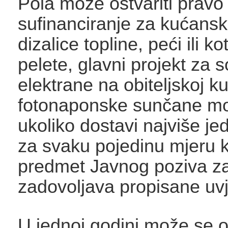
Pola može ostvariti pravo
sufinanciranje za kućansk
dizalice topline, peći ili k
pelete, glavni projekt za 
elektrane na obiteljskoj k
fotonaponske sunčane mo
ukoliko dostavi najviše je
za svaku pojedinu mjeru k
predmet Javnog poziva za
zadovoljava propisane uvj
U jednoj godini može se os