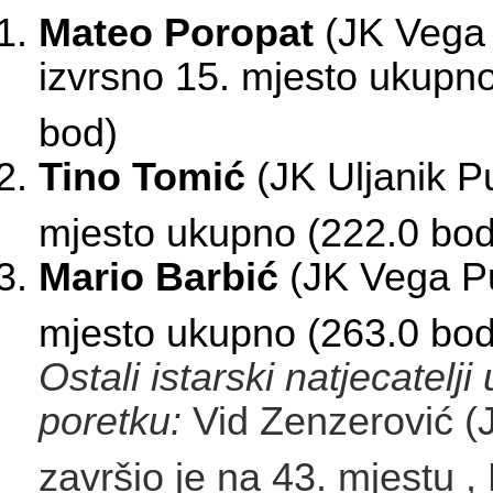
Mateo Poropat
(JK Vega 
izvrsno 15. mjesto ukupn
bod)
Tino Tomić
(JK Uljanik Pu
mjesto ukupno (222.0 bo
Mario Barbić
(JK Vega Pu
mjesto ukupno (263.0 bo
Ostali istarski natjecatelji 
poretku:
Vid Zenzerović (
završio je na 43. mjestu
,