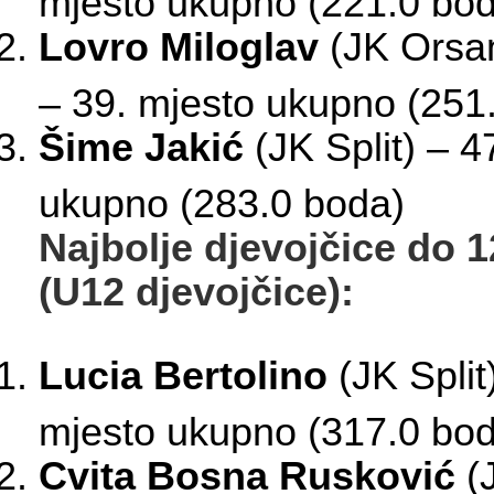
mjesto ukupno (221.0 bod
Lovro Miloglav
(JK Orsa
– 39. mjesto ukupno (251
Šime Jakić
(JK Split) – 4
ukupno (283.0 boda)
Najbolje djevojčice do 
(U12 djevojčice):
Lucia Bertolino
(JK Split
mjesto ukupno (317.0 bo
Cvita Bosna Rusković
(J