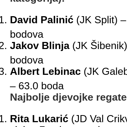
David Palinić
(JK Split) –
bodova
Jakov Blinja
(JK Šibenik)
bodova
Albert Lebinac
(JK Galeb
– 63.0 boda
Najbolje djevojke regate
Rita Lukarić
(JD Val Crik