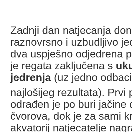
Zadnji dan natjecanja doni
raznovrsno i uzbudljivo je
dva uspješno odjedrena p
je regata zaključena s
uk
jedrenja
(uz jedno odbaci
najlošijeg rezultata)
. Prvi
odrađen je po buri jačine
čvorova, dok je za sami kr
akvatorij natjecatelje nag