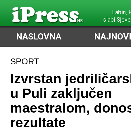
Labin,
slabi Sjeve
NASLOVNA
NAJNOVI
SPORT
Izvrstan jedriličar
u Puli zaključen
maestralom, dono
rezultate