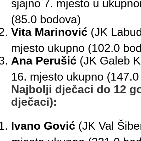
sjajno 7. mjesto u ukupn
(85.0 bodova)
Vita Marinović
(JK Labud 
mjesto ukupno (102.0 bo
Ana Perušić
(JK Galeb K
16. mjesto ukupno (147.0
Najbolji dječaci do 12 g
dječaci):
Ivano Gović
(JK Val Šiben