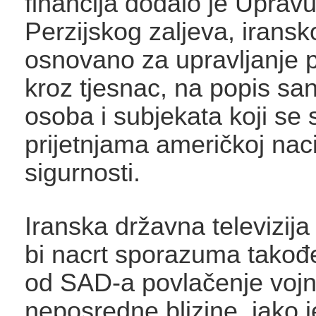
financija dodalo je Upravu
Perzijskog zaljeva, iransko
osnovano za upravljanje 
kroz tjesnac, na popis sa
osoba i subjekata koji se 
prijetnjama američkoj nac
sigurnosti.
Iranska državna televizija 
bi nacrt sporazuma takođe
od SAD-a povlačenje vojn
neposredne blizine, iako 