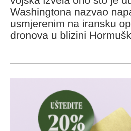
vojska izvela ono što je 
Washingtona nazvao nap
usmjerenim na iransku op
dronova u blizini Hormuš