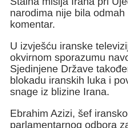
Stalna misija Irana pri Uj
narodima nije bila odmah
komentar.
U izvješću iranske televizi
okvirnom sporazumu navo
Sjedinjene Države također
blokadu iranskih luka i po
snage iz blizine Irana.
Ebrahim Azizi, šef iransk
parlamentarnog odbora z