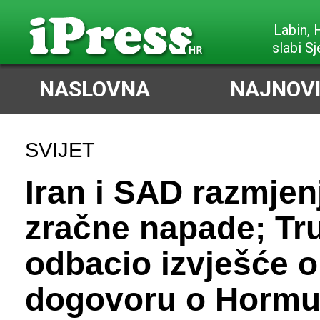
Poreč,
slabi Sjeve
NASLOVNA
NAJNOVI
SVIJET
Iran i SAD razmjenj
zračne napade; T
odbacio izvješće o
dogovoru o Horm