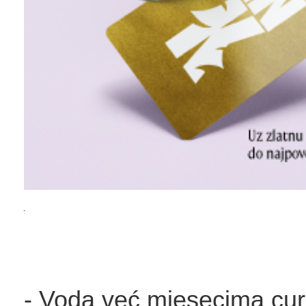
- Voda već mjesecima curi