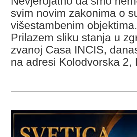
Nevjerojatno da smo nem
svim novim zakonima o su
višestambenim objektima
Prilazem sliku stanja u z
zvanoj Casa INCIS, danas
na adresi Kolodvorska 2, 