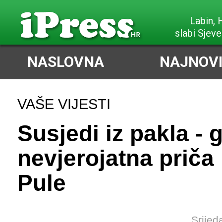
Labin,
slabi Sjeve
NASLOVNA
NAJNOVI
VAŠE VIJESTI
Susjedi iz pakla - 
nevjerojatna priča 
Pule
Srijed