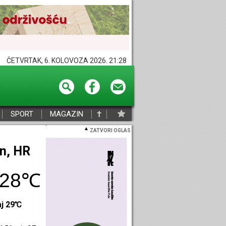
ČETVRTAK, 6. KOLOVOZA 2026. 21:28
†
SPORT
MAGAZIN
ZATVORI OGLAS
eč, HR
29℃
aj 28℃