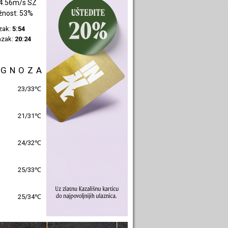
2.53m/s SI
žnost: 43%
azak:
5:55
azak:
20:27
OGNOZA
27/32℃
24/30℃
25/31℃
26/31℃
26/32℃