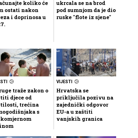
ačunajte koliko će
ukrcala se na brod
m ostati nakon
pod sumnjom da je dio
eza i doprinosa u
ruske "flote iz sjene"
7.
ESTI
VIJESTI
uge traže zakon o
Hrvatska se
titi djece od
priključila pozivu na
tilosti, trećina
zajednički odgovor
mogodišnjaka s
EU-a u zaštiti
ekomjernom
vanjskih granica
žinom