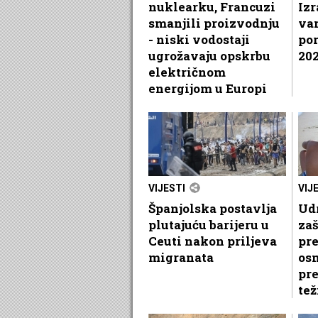
nuklearku, Francuzi
Izr
smanjili proizvodnju
va
- niski vodostaji
por
ugrožavaju opskrbu
202
električnom
energijom u Europi
VIJESTI
VIJ
Španjolska postavlja
Udr
plutajuću barijeru u
zaš
Ceuti nakon priljeva
pre
migranata
os
pr
te