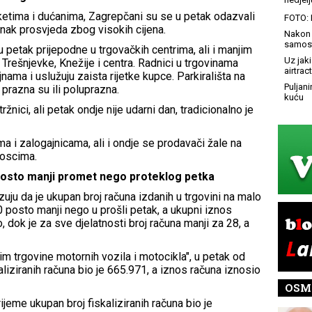
etima i dućanima, Zagrepčani su se u petak odazvali
FOTO: 
znak prosvjeda zbog visokih cijena.
Nakon 
samost
 petak prijepodne u trgovačkih centrima, ali i manjim
Uz jaki
rešnjevke, Knežije i centra. Radnici u trgovinama
airtract
jnama i uslužuju zaista rijetke kupce. Parkirališta na
Puljani
 prazna su ili poluprazna.
kuću
ržnici, ali petak ondje nije udarni dan, tradicionalno je
a i zalogajnicama, ali i ondje se prodavači žale na
ioscima.
posto manji promet nego proteklog petka
ju da je ukupan broj računa izdanih u trgovini na malo
0 posto manji nego u prošli petak, a ukupni iznos
, dok je za sve djelatnosti broj računa manji za 28, a
im trgovine motornih vozila i motocikla", u petak od
aliziranih računa bio je 665.971, a iznos računa iznosio
OSM
vrijeme ukupan broj fiskaliziranih računa bio je