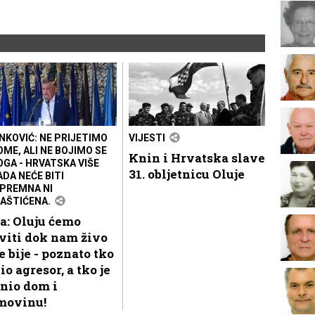
NKOVIĆ: NE PRIJETIMO
VIJESTI
OME, ALI NE BOJIMO SE
Knin i Hrvatska slave
OGA - HRVATSKA VIŠE
31. obljetnicu Oluje
ADA NEĆE BITI
PREMNA NI
AŠTIĆENA.
a: Oluju ćemo
viti dok nam živo
e bije - poznato tko
bio agresor, a tko je
nio dom i
movinu!