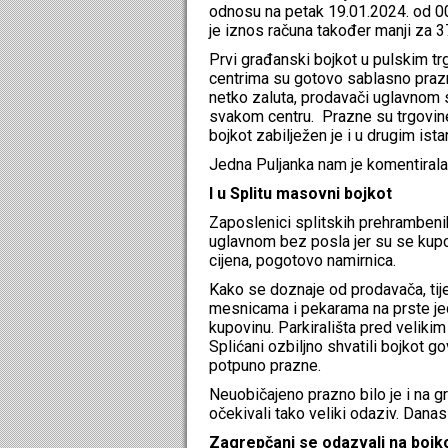
odnosu na petak 19.01.2024. od 00:
je iznos računa također manji za 3
Prvi građanski bojkot u pulskim tr
centrima su gotovo sablasno prazni
netko zaluta, prodavači uglavnom s
svakom centru. Prazne su trgovine
bojkot zabilježen je i u drugim i
Jedna Puljanka nam je komentirala
I u Splitu masovni bojkot
Zaposlenici splitskih prehrambenih
uglavnom bez posla jer su se kupc
cijena, pogotovo namirnica.
Kako se doznaje od prodavača, tij
mesnicama i pekarama na prste jedn
kupovinu. Parkirališta pred velikim
Splićani ozbiljno shvatili bojkot 
potpuno prazne.
Neuobičajeno prazno bilo je i na g
očekivali tako veliki odaziv. Danas 
Zagrepčani se odazvali na bojk