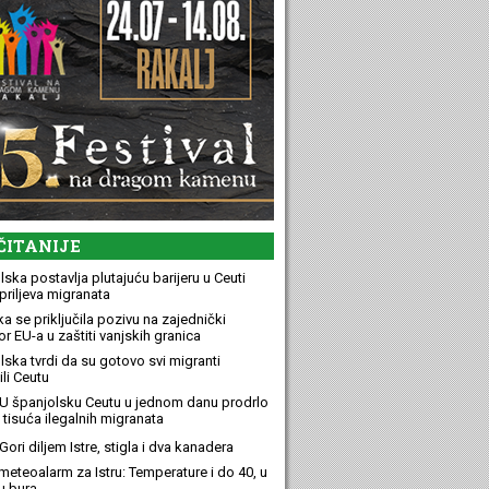
ČITANIJE
ska postavlja plutajuću barijeru u Ceuti
priljeva migranata
a se priključila pozivu na zajednički
r EU-a u zaštiti vanjskih granica
lska tvrdi da su gotovo svi migranti
li Ceutu
U španjolsku Ceutu u jednom danu prodrlo
 tisuća ilegalnih migranata
ori diljem Istre, stigla i dva kanadera
meteoalarm za Istru: Temperature i do 40, u
u bura