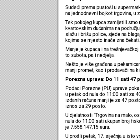
Sudeći prema pustoši u supermark
na jednodnevni bojkot trgovina, u 
Tek pokojeg kupca zamijetili smo u
kvartovskim dućanima na području T
slažu i brišu police, sjede na blaga
kojima se mjesto inače zna čekati,
Manje je kupaca i na trešnjevačkoj t
to subota, pa i nedjelja.
Nešto je više građana u pekarnicam
manji promet, kao i prodavači na k
Porezna uprava: Do 11 sati 47 
Podaci Porezne (PU) uprave pokazu
u petak od nula do 11:00 sati za 4
izdanih računa manji je za 47 posto
iznos za 29 posto.
U djelatnosti "Trgovina na malo, os
nula do 11:00 sati ukupan broj fisk
je 7.558.147,15 eura.
U prošli petak, 17. siječnja u isto 