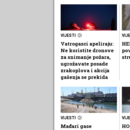
VIJESTI
VIJ
Vatrogasci apeliraju:
HEP
Ne koristite dronove
po
za snimanje požara,
str
ugrožavate posade
zrakoplova i akcija
gašenja se prekida
VIJESTI
VIJ
Mađari gase
HO