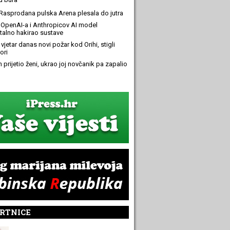
Rasprodana pulska Arena plesala do jutra
OpenAI-a i Anthropicov AI model
alno hakirao sustave
 vjetar danas novi požar kod Orihi, stigli
ori
n prijetio ženi, ukrao joj novčanik pa zapalio
RTNICE