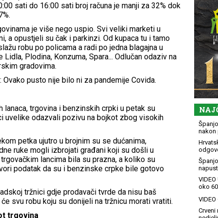
00 sati do 16:00 sati broj računa je manji za 32% dok
7%.
govinama je više nego uspio. Svi veliki marketi u
, a opustjeli su čak i parkinzi. Od kupaca tu i tamo
lažu robu po policama a radi po jedna blagajna u
 Lidla, Plodina, Konzuma, Spara... Odlučan odaziv na
starskim gradovima.
: Ovako pusto nije bilo ni za pandemije Covida.
 lanaca, trgovina i benzinskih crpki u petak su
NAJ
i uvelike odazvali pozivu na bojkot zbog visokih
Španjol
nakon 
ekom petka ujutro u brojnim su se dućanima,
Hrvatsk
e ruke mogli izbrojati građani koji su došli u
odgovo
 trgovačkim lancima bila su prazna, a koliko su
Španjo
govori podatak da su i benzinske crpke bile gotovo
napusti
VIDEO 
oko 60
radskoj tržnici gdje prodavači tvrde da nisu baš
VIDEO G
će svu robu koju su donijeli na tržnicu morati vratiti.
Crveni 
ot trgovina
nedjelj