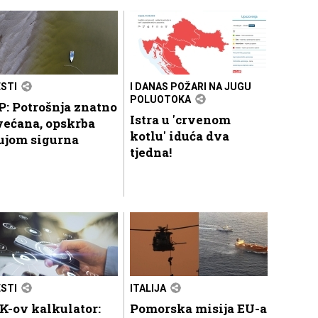
ESTI
I DANAS POŽARI NA JUGU
POLUOTOKA
: Potrošnja znatno
Istra u 'crvenom
većana, opskrba
kotlu' iduća dva
ujom sigurna
tjedna!
ESTI
ITALIJA
K-ov kalkulator:
Pomorska misija EU-a