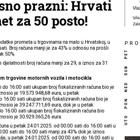
sno prazni: Hrvati
Vla
et za 50 posto!
Izl
Zal
odatke prometa u trgovinama na malo u Hrvatskoj, u
PR
sati. Broj računa manji je za 43% u odnosu na prošli
PET
čak 50%.
 djelatnosti broj računa manji za 29, a iznos za 31
SUB
im trgovine motornih vozila i motocikla
NED
 do 16:00 sati ukupan broj fiskaliziranih računa bio je
znosio je 19.573.948,68 eura, u petak
16:00 sati ukupan broj fiskaliziranih računa bio je
PON
znosio je 39.247.711,69 eura, dok je u petak
 16:00 sati ukupan broj fiskaliziranih računa bio
znosio je 30.929.365,26 eura.
UTO
računa u petak 24.01.2025. od 00:00 sati do 16:00 sati u
:00 sati do 16:00 sati manji za 43% dok je iznos
je, u petak 24.01.2025. od 00:00 sati do 16:00 sati u