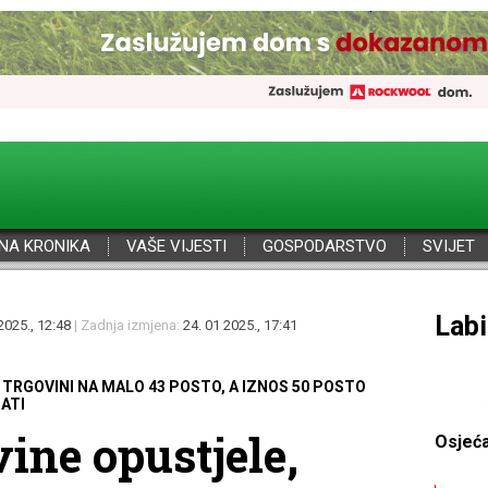
NA KRONIKA
VAŠE VIJESTI
GOSPODARSTVO
SVIJET
Por
2025., 12:48
| Zadnja izmjena:
24. 01 2025., 17:41
TRGOVINI NA MALO 43 POSTO, A IZNOS 50 POSTO
ATI
ine opustjele,
Osjeć