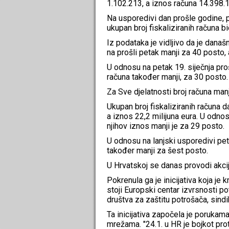
1.102.213, a iznos računa 14.398.1
Na usporedivi dan prošle godine, p
ukupan broj fiskaliziranih računa b
Iz podataka je vidljivo da je današ
na prošli petak manji za 40 posto, 
U odnosu na petak 19. siječnja proš
računa također manji, za 30 posto.​
​​Za Sve djelatnosti broj računa ma
Ukupan broj fiskaliziranih računa d
a iznos 22,2 milijuna eura. U odnos
njihov iznos manji je za 29 posto.
U odnosu na lanjski usporedivi pet
također manji za šest posto.
U Hrvatskoj se danas provodi akcij
Pokrenula ga je inicijativa koja je
stoji Europski centar izvrsnosti 
društva za zaštitu potrošača, sindi
Ta inicijativa započela je porukama
mrežama. "24.1. u HR je bojkot prot