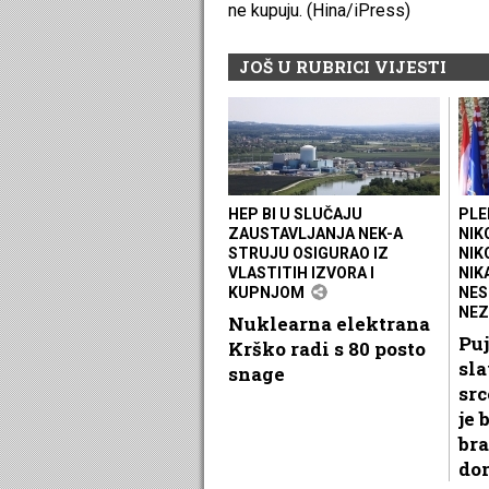
ne kupuju. (Hina/iPress)
JOŠ U RUBRICI VIJESTI
HEP BI U SLUČAJU
PLE
ZAUSTAVLJANJA NEK-A
NIK
STRUJU OSIGURAO IZ
NIK
VLASTITIH IZVORA I
NIK
KUPNJOM
NES
NEZ
Nuklearna elektrana
Puj
Krško radi s 80 posto
sla
snage
src
je 
bra
do