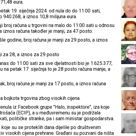
71,48 eura.
etak 19. siječnja 2024. od nula do do 11:00 sati,
io 940.268, a iznos 10,8 milijuna eura.
nji broj računa u trgovini na malo do 11:00 sati u odnosu
a iznos računa također je manji, za 47 posto.
le godine, broj računa je manji za 29 posto, a iznos
nji za 28, a iznos za 29 posto
anas do 11:00 sati za sve djelatnosti bio je 1.625.377,
u na petak 17. siječnja to je 28 posto računa manje, a
ak, broj računa je manji za 17 posto, a iznos računa
a bojkota trgovina zbog visokih cijena.
 krenula iz Facebook grupe "Halo, inspektore", iza koje
potrošača (ECIP), a u međuvremenu su je podržala
kati, političke stranke, pa i sam ministar gospodarstva.
 koje su se proteklih dana dijelile po društvenim
iv visokih cijena prehrane. Građani su pozvani da ništa