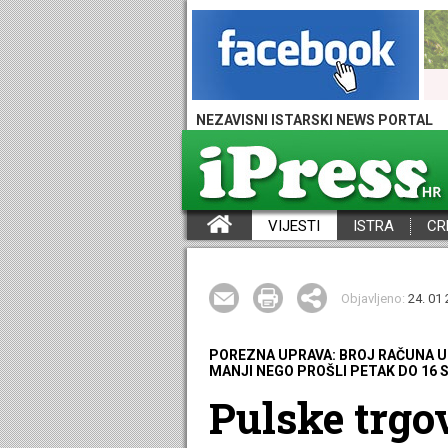
NEZAVISNI ISTARSKI NEWS PORTAL
VIJESTI
ISTRA
CR
iPress - Vijesti iz Istre, Hrvatske i svijeta
Objavljeno:
24. 01 
POREZNA UPRAVA: BROJ RAČUNA U 
MANJI NEGO PROŠLI PETAK DO 16 S
Pulske trgov