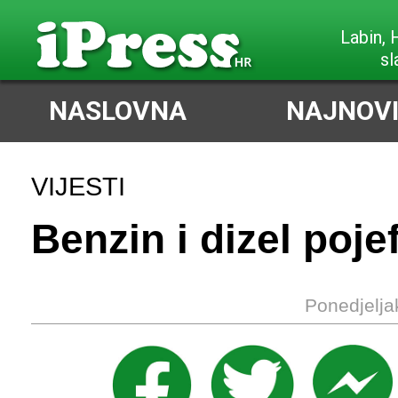
Labin,
sl
NASLOVNA
NAJNOVI
VIJESTI
Benzin i dizel pojef
Ponedjelja