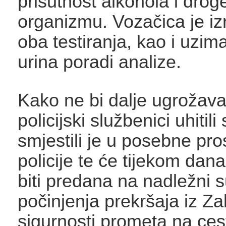
prisutnost alkohola i drog
organizmu. Vozačica je izr
oba testiranja, kao i uzima
urina poradi analize.
Kako ne bi dalje ugrožava
policijski službenici uhitili
smjestili je u posebne pros
policije te će tijekom da
biti predana na nadležni 
počinjenja prekršaja iz Z
sigurnosti prometa na ce