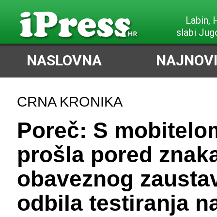
Labin,
slabi Jug
NASLOVNA
NAJNOVI
CRNA KRONIKA
Poreč: S mobitelom
prošla pored znak
obaveznog zaustav
odbila testiranja n