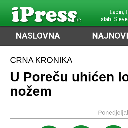
Labin,
slabi Sjeve
NASLOVNA
NAJNOVI
CRNA KRONIKA
U Poreču uhićen l
nožem
Ponedjelja