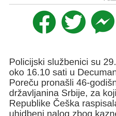
Policijski službenici su 29
oko 16.10 sati u Decumano
Poreču pronašli 46-godiš
državljanina Srbije, za koj
Republike Češka raspisal
uhidbeni nalog zbog kazn