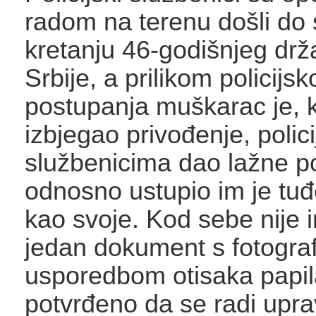
radom na terenu došli do
kretanju 46-godišnjeg drž
Srbije, a prilikom policijsk
postupanja muškarac je, 
izbjegao privođenje, polic
službenicima dao lažne p
odnosno ustupio im je tu
kao svoje. Kod sebe nije i
jedan dokument s fotografi
usporedbom otisaka papila
potvrđeno da se radi upra