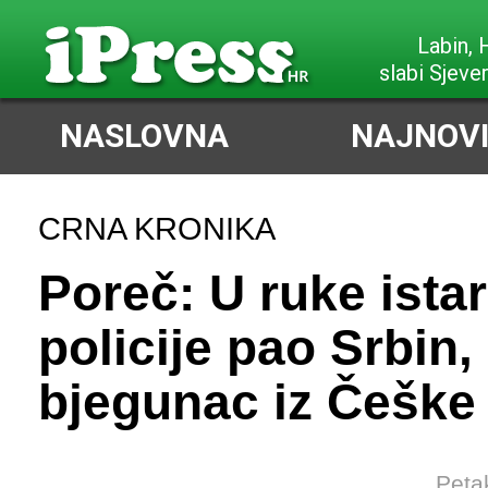
Labin,
slabi Sjeve
NASLOVNA
NAJNOVI
CRNA KRONIKA
Poreč: U ruke ista
policije pao Srbin,
bjegunac iz Češke
Peta