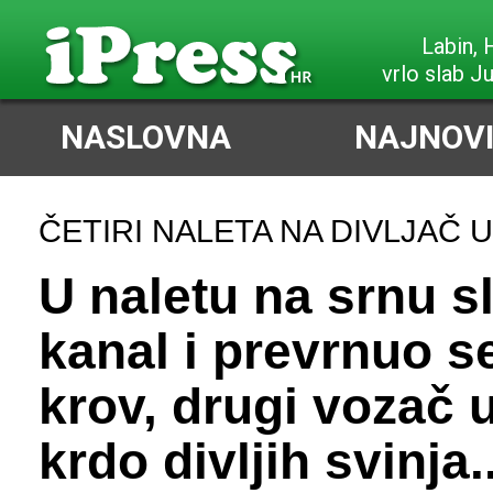
Labin,
vrlo slab J
NASLOVNA
NAJNOVI
ČETIRI NALETA NA DIVLJAČ U 
U naletu na srnu sl
kanal i prevrnuo s
krov, drugi vozač 
krdo divljih svinja..