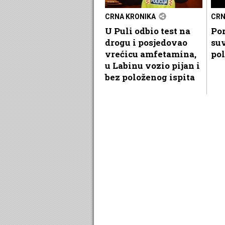
CRNA KRONIKA
CRN
U Puli odbio test na
Por
drogu i posjedovao
suv
vrećicu amfetamina,
pol
u Labinu vozio pijan i
bez položenog ispita