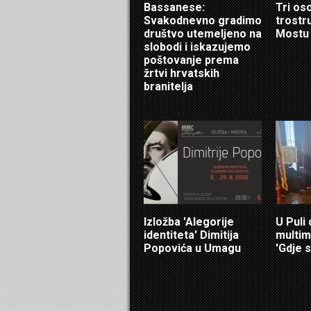
Bassanese:
Tri os
Svakodnevno gradimo
trostr
društvo utemeljeno na
Mostu
slobodi i iskazujemo
poštovanje prema
žrtvi hrvatskih
branitelja
Izložba 'Alegorije
U Puli
identiteta' Dimitija
multim
Popovića u Umagu
'Gdje s