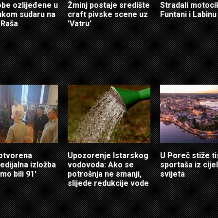
obe ozlijeđene u
Žminj postaje središte
Stradali motocik
ukom sudaru na
craft pivske scene uz
Funtani i Labinu
 Raša
'Vatru'
 otvorena
Upozorenje Istarskog
U Poreč stiže t
edijalna izložba
vodovoda: Ako se
sportaša iz cije
mo bili 91'
potrošnja ne smanji,
svijeta
slijede redukcije vode