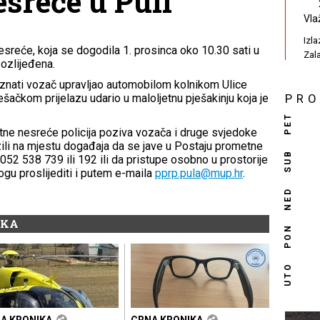
sreće u Puli
Vla
Izl
esreće, koja se dogodila 1. prosinca oko 10.30 sati u
Zal
 ozlijeđena.
znati vozač upravljao automobilom kolnikom Ulice
ešačkom prijelazu udario u maloljetnu pješakinju koja je
PR
PET
etne nesreće policija poziva vozača i druge svjedoke
zili na mjestu događaja da se jave u Postaju prometne
SUB
 052 538 739 ili 192 ili da pristupe osobno u prostorije
ogu proslijediti i putem e-maila
pprp.pula@mup.hr
.
NED
IKA
PON
UTO
A KRONIKA
CRNA KRONIKA