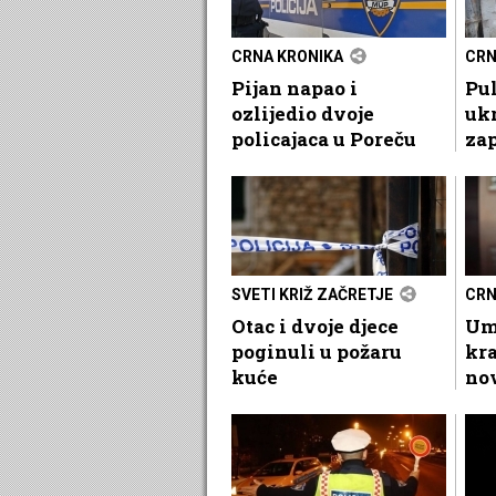
CRNA KRONIKA
CRN
Pijan napao i
Pul
ozlijedio dvoje
ukr
policajaca u Poreču
zap
SVETI KRIŽ ZAČRETJE
CRN
Otac i dvoje djece
Uma
poginuli u požaru
kra
kuće
no