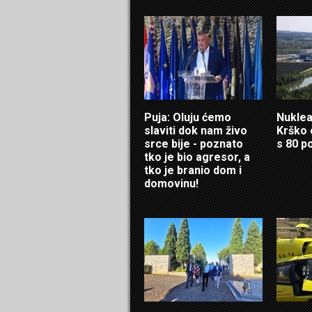
Puja: Oluju ćemo
Nuklea
slaviti dok nam živo
Krško 
srce bije - poznato
s 80 p
tko je bio agresor, a
tko je branio dom i
domovinu!