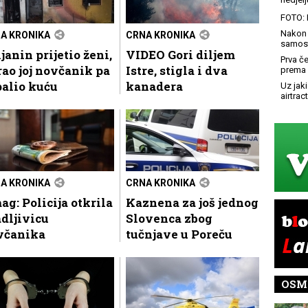
FOTO: 
Nakon 
A KRONIKA
CRNA KRONIKA
samost
janin prijetio ženi,
VIDEO Gori diljem
Prva č
ao joj novčanik pa
Istre, stigla i dva
prema 
alio kuću
kanadera
Uz jaki
airtract
A KRONIKA
CRNA KRONIKA
g: Policija otkrila
Kaznena za još jednog
dljivicu
Slovenca zbog
včanika
tučnjave u Poreču
OSM