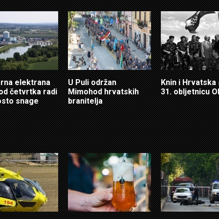
rna elektrana
U Puli održan
Knin i Hrvatska
od četvrtka radi
Mimohod hrvatskih
31. obljetnicu O
osto snage
branitelja