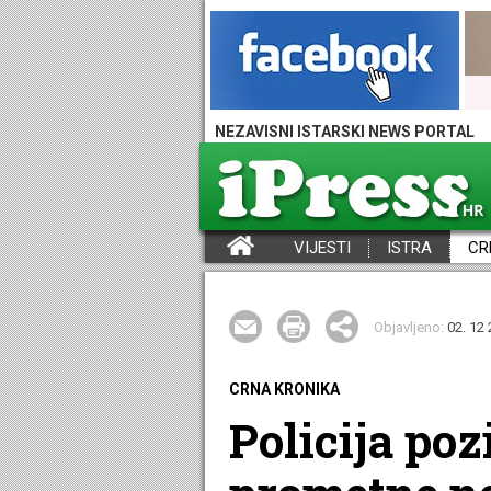
NEZAVISNI ISTARSKI NEWS PORTAL
VIJESTI
ISTRA
CR
iPress - Vijesti iz Istre, Hrvatske i svijeta
Objavljeno:
02. 12 
CRNA KRONIKA
Policija po