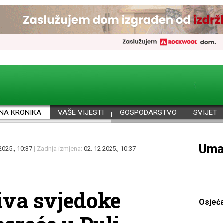
NA KRONIKA
VAŠE VIJESTI
GOSPODARSTVO
SVIJET
Uma
2025., 10:37
| Zadnja izmjena:
02. 12 2025., 10:37
ziva svjedoke
Osjeć