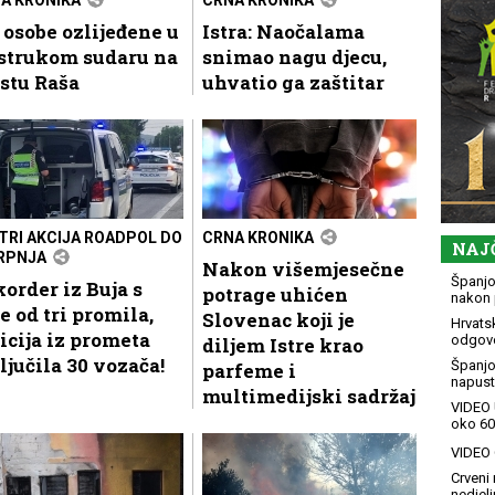
 osobe ozlijeđene u
Istra: Naočalama
ostrukom sudaru na
snimao nagu djecu,
stu Raša
uhvatio ga zaštitar
STRI AKCIJA ROADPOL DO
CRNA KRONIKA
NAJ
SRPNJA
Nakon višemjesečne
Španjol
order iz Buja s
potrage uhićen
nakon 
e od tri promila,
Slovenac koji je
Hrvatsk
icija iz prometa
odgovo
diljem Istre krao
ljučila 30 vozača!
Španjo
parfeme i
napusti
multimedijski sadržaj
VIDEO 
oko 60
VIDEO G
Crveni 
nedjelj