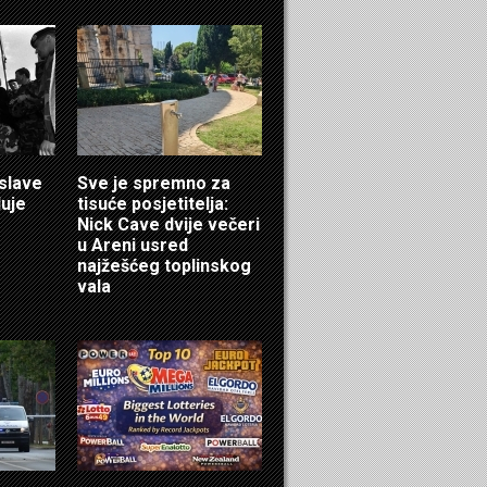
 slave
Sve je spremno za
luje
tisuće posjetitelja:
Nick Cave dvije večeri
u Areni usred
najžešćeg toplinskog
vala