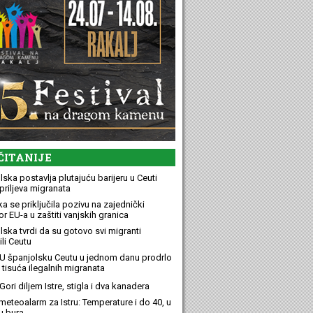
ČITANIJE
ska postavlja plutajuću barijeru u Ceuti
priljeva migranata
a se priključila pozivu na zajednički
r EU-a u zaštiti vanjskih granica
lska tvrdi da su gotovo svi migranti
li Ceutu
U španjolsku Ceutu u jednom danu prodrlo
 tisuća ilegalnih migranata
ori diljem Istre, stigla i dva kanadera
meteoalarm za Istru: Temperature i do 40, u
u bura