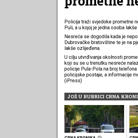
prometne ne
Policija traži svjedoke prometne n
Puli, a u kojoj je jedna osoba lakše
Nesreća se dogodila kada je nepo
Dubrovačke bratovštine te je na pj
lakše ozlijeđena.
U cilju utvrđivanja okolnosti prom
koji su se u trenutku nesreće nala
policije Pula-Pola na broj telefona
policijske postaje, a informacije m
(iPress)
JOŠ U RUBRICI CRNA KRON
CRNA KRONIKA
CRN