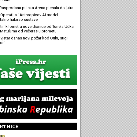
Rasprodana pulska Arena plesala do jutra
OpenAI-a i Anthropicov AI model
alno hakirao sustave
etiri kilometra nove dionice od Tunela Učka
Matuljima od večeras u prometu
 vjetar danas novi požar kod Orihi, stigli
ori
RTNICE