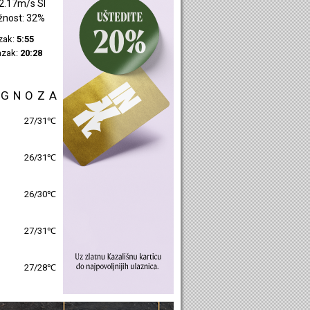
2.17m/s SI
žnost: 32%
azak:
5:55
azak:
20:28
OGNOZA
27/31℃
26/31℃
26/30℃
27/31℃
27/28℃