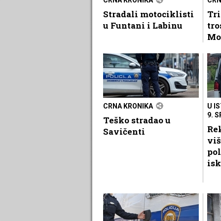
Stradali motociklisti
Tri
u Funtani i Labinu
tr
Mo
CRNA KRONIKA
U I
9. 
Teško stradao u
Rek
Savičenti
viš
pol
isk