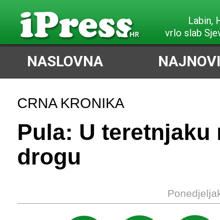
Labin,
vrlo slab Sje
NASLOVNA
NAJNOVI
CRNA KRONIKA
Pula: U teretnjaku
drogu
Ponedjelja