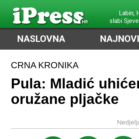
Labin,
slabi Sjeve
NASLOVNA
NAJNOVI
CRNA KRONIKA
Pula: Mladić uhić
oružane pljačke
Nedjelj