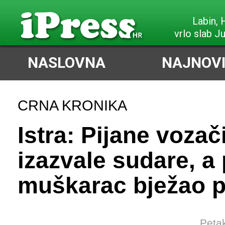
Labin,
vrlo slab J
NASLOVNA
NAJNOVI
CRNA KRONIKA
Istra: Pijane vozač
izazvale sudare, a 
muškarac bježao po
Petak