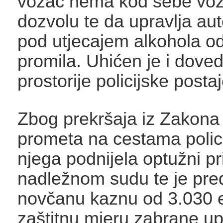
vozač nema kod sebe vo
dozvolu te da upravlja a
pod utjecajem alkohola o
promila. Uhićen je i dove
prostorije policijske postaj
Zbog prekršaja iz Zakona 
prometa na cestama policij
njega podnijela optužni pr
nadležnom sudu te je pred
novčanu kaznu od 3.030 e
zaštitnu mjeru zabrane up