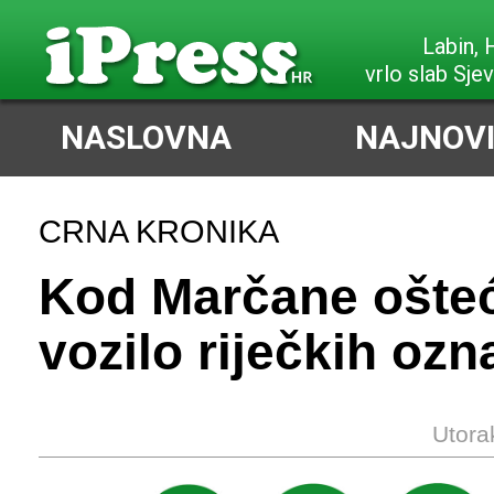
Labin,
vrlo slab Sje
NASLOVNA
NAJNOVI
CRNA KRONIKA
Kod Marčane ošte
vozilo riječkih ozn
Utora