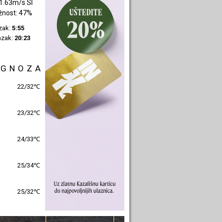
1.55m/s SZ
žnost: 45%
azak:
5:57
azak:
20:25
OGNOZA
24/30℃
25/30℃
26/31℃
26/32℃
27/31℃