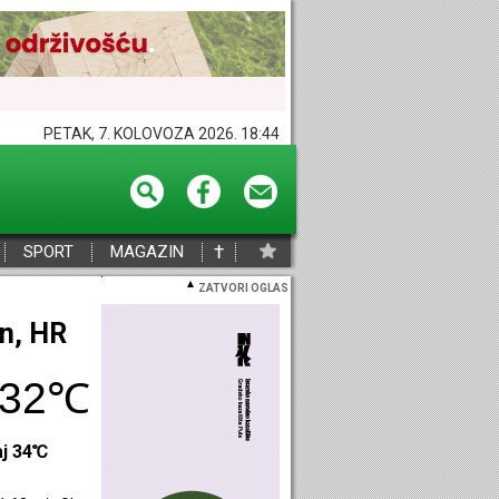
PETAK, 7. KOLOVOZA 2026. 18:44
†
SPORT
MAGAZIN
ZATVORI OGLAS
eč, HR
32℃
aj 33℃