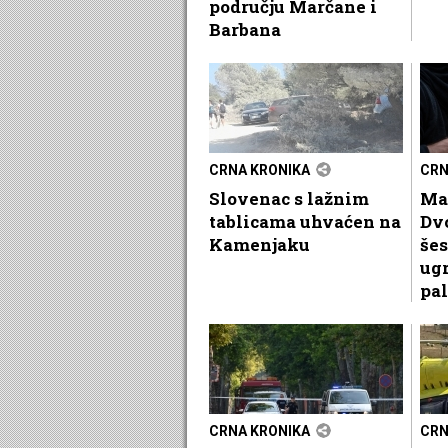
području Marčane i
Barbana
CRNA KRONIKA
CRN
Slovenac s lažnim
Ma
tablicama uhvaćen na
Dvo
Kamenjaku
šes
ugr
pal
CRNA KRONIKA
CRN