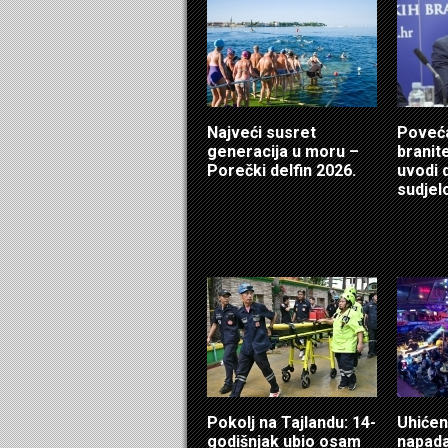
Najveći susret
Poveća
generacija u moru –
branit
Porečki delfin 2026.
uvodi 
sudjel
Pokolj na Tajlandu: 14-
Uhićen
godišnjak ubio osam
napadač