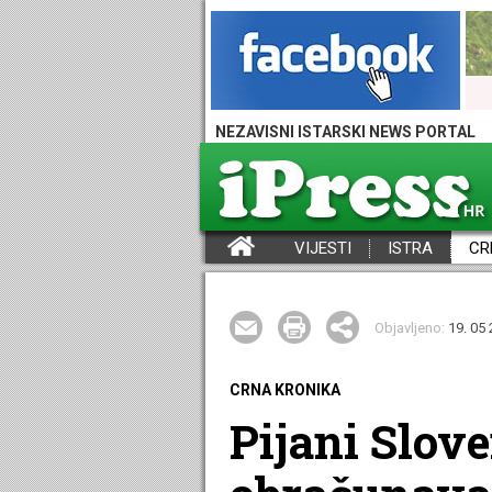
NEZAVISNI ISTARSKI NEWS PORTAL
VIJESTI
ISTRA
CR
iPress - Vijesti iz Istre, Hrvatske i svijeta
Objavljeno:
19. 05 
CRNA KRONIKA
Pijani Slov