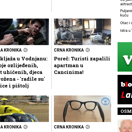
airtract
Puljani
kuću
Otac i
Istra u
A KRONIKA
CRNA KRONIKA
kljaža u Vodnjanu:
Poreč: Turisti zapalili
je ozlijeđenih,
apartman u
t uhićenih, djeca
Cancinima!
ožena - 'radile su'
ice i pištolj
OSM
A KRONIKA
CRNA KRONIKA