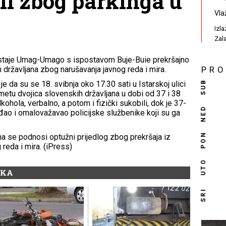
i zbog parkinga u
Vla
Izl
Zal
postaje Umag-Umago s ispostavom Buje-Buie prekršajno
h državljana zbog narušavanja javnog reda i mira.
PR
SUB
 da su se 18. svibnja oko 17.30 sati u Istarskoj ulici
metu dvojica slovenskih državljana u dobi od 37 i 38
lkohola, verbalno, a potom i fizički sukobili, dok je 37-
NED
jeđao i omalovažavao policijske službenike koji su ga
PON
na se podnosi optužni prijedlog zbog prekršaja iz
reda i mira. (iPress)
UTO
IKA
SRI