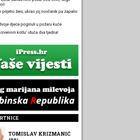
ori
n prijetio ženi, ukrao joj novčanik pa zapalio
 dvoje djece poginuli u požaru kuće
 'crvenom kotlu' iduća dva tjedna!
RTNICE
TOMISLAV KRIZMANIĆ