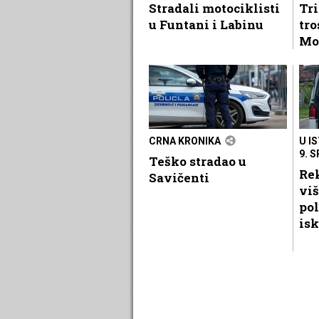
Stradali motociklisti
Tri
u Funtani i Labinu
tr
Mo
CRNA KRONIKA
U I
9. 
Teško stradao u
Rek
Savičenti
viš
pol
isk