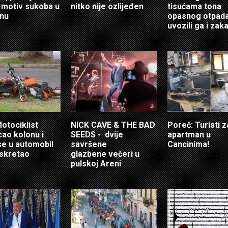
a motiv sukoba u
nitko nije ozlijeđen
tisućama tona
nu
opasnog otpada
uvozili ga i zaka
Motociklist
NICK CAVE & THE BAD
Poreč: Turisti za
cao kolonu i
SEEDS - dvije
apartman u
se u automobil
savršene
Cancinima!
 skretao
glazbene večeri u
pulskoj Areni