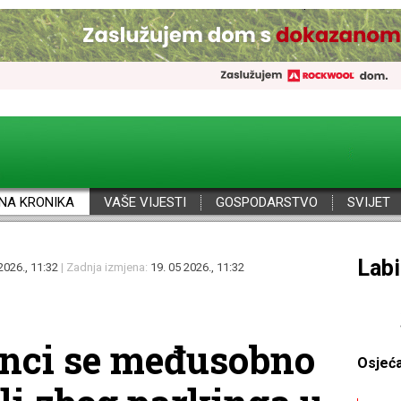
NA KRONIKA
VAŠE VIJESTI
GOSPODARSTVO
SVIJET
Por
2026., 11:32
| Zadnja izmjena:
19. 05 2026., 11:32
enci se međusobno
Osjeć