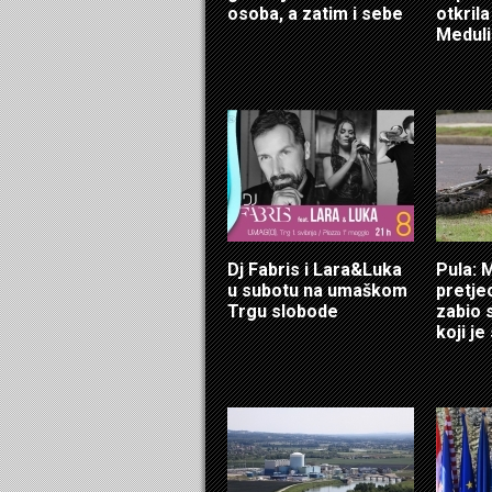
osoba, a zatim i sebe
otkril
Meduli
Dj Fabris i Lara&Luka
Pula: 
u subotu na umaškom
pretje
Trgu slobode
zabio 
koji je