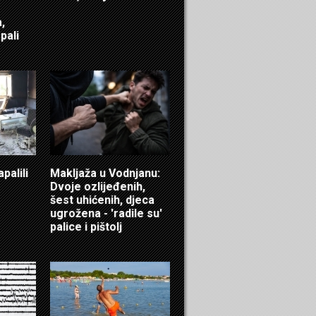
,
pali
palili
Makljaža u Vodnjanu:
Dvoje ozlijeđenih,
šest uhićenih, djeca
ugrožena - 'radile su'
palice i pištolj