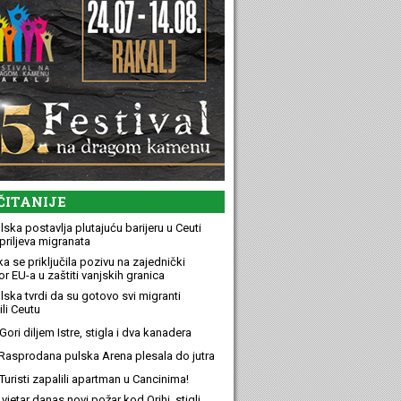
ČITANIJE
ska postavlja plutajuću barijeru u Ceuti
priljeva migranata
a se priključila pozivu na zajednički
r EU-a u zaštiti vanjskih granica
lska tvrdi da su gotovo svi migranti
li Ceutu
ori diljem Istre, stigla i dva kanadera
Rasprodana pulska Arena plesala do jutra
Turisti zapalili apartman u Cancinima!
 vjetar danas novi požar kod Orihi, stigli