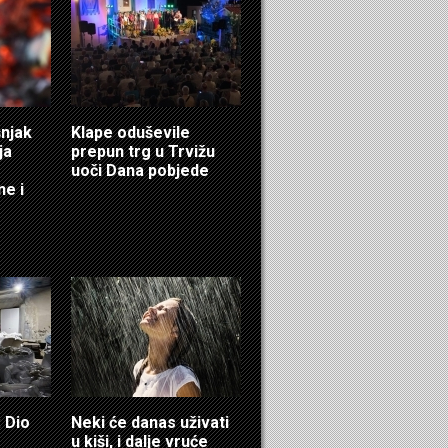
šnjak
Klape oduševile
ja
prepun trg u Trvižu
uoči Dana pobjede
ne i
 Dio
Neki će danas uživati
u kiši, i dalje vruće