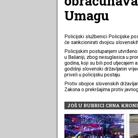
obračunaval
Umagu
Policijski službenici Policijske 
će sankcionirati dvojicu slovenski
Policijskim postupanjem utvrđeno je
u Bašaniji, zbog nesuglasica u pro
godina, koji su bili pod utjecajem a
godišnji slovenski državljanin vri
priveli u policijsku postaju.
Protiv obojice slovenskih državlja
Zakona o prekršajima protiv javnog 
JOŠ U RUBRICI CRNA KRON