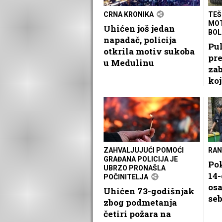
CRNA KRONIKA
TEŠ
MOT
Uhićen još jedan
BOL
napadač, policija
Pul
otkrila motiv sukoba
pre
u Medulinu
zab
koj
ZAHVALJUJUĆI POMOĆI
RAN
GRAĐANA POLICIJA JE
Pok
UBRZO PRONAŠLA
14-
POČINITELJA
osa
Uhićen 73-godišnjak
se
zbog podmetanja
četiri požara na