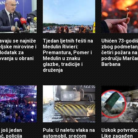
vaju se najniže
Tjedan ljetnih fešti na
Uhićen 73-godi
eljske mirovine i
Medulin Rivieri:
zbog podmetan
dodatak za
Premantura, Pomer i
četiri požara na
ovanja u obrani
Medulin u znaku
području Marča
glazbe, tradicije i
Barbana
druženja
 još jedan
Pula: U naletu vlaka na
Uskok potvrdio:
, policija
automobil, srećom
Like zagađen