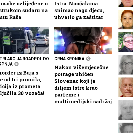
 osobe ozlijeđene u
Istra: Naočalama
ostrukom sudaru na
snimao nagu djecu,
stu Raša
uhvatio ga zaštitar
STRI AKCIJA ROADPOL DO
CRNA KRONIKA
SRPNJA
Nakon višemjesečne
order iz Buja s
potrage uhićen
e od tri promila,
Slovenac koji je
icija iz prometa
diljem Istre krao
ljučila 30 vozača!
parfeme i
multimedijski sadržaj