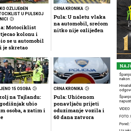
KO OZLIJEĐEN
CRNA KRONIKA
OCIKLIST U PULSKOJ
Pula: U naletu vlaka
NICI
na automobil, srećom
a: Motociklist
nitko nije ozlijeđen
tjecao kolonu i
io se u automobil
i je skretao
NAJ
Španjol
nakon 
Hrvatsk
JENO 15 OSOBA
CRNA KRONIKA
odgovo
olj na Tajlandu:
Pula: Uhićenom
Španjo
napusti
godišnjak ubio
ponavljaču prijeti
VIDEO G
m osoba, a zatim i
oduzimanje vozila i
be
60 dana zatvora
FOTO: 
Poreč: 
Uz jaki