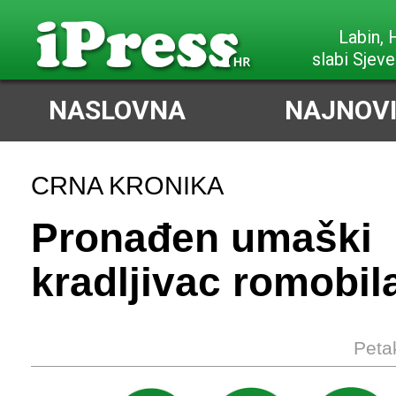
Labin,
slabi Sjeve
NASLOVNA
NAJNOVI
CRNA KRONIKA
Pronađen umaški
kradljivac romobila
Peta