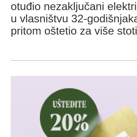
otuđio nezaključani elektr
u vlasništvu 32-godišnjak
pritom oštetio za više stot