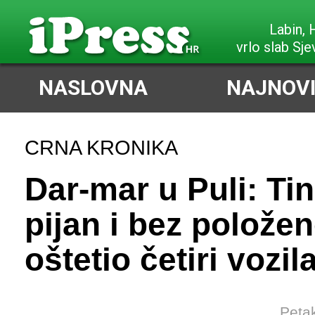
Labin,
vrlo slab Sje
NASLOVNA
NAJNOVI
CRNA KRONIKA
Dar-mar u Puli: Ti
pijan i bez položen
oštetio četiri vozil
Petak