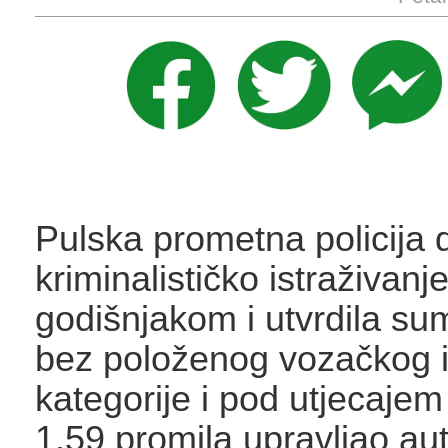
Pulska prometna policija d
kriminalističko istraživanj
godišnjakom i utvrdila su
bez položenog vozačkog i
kategorije i pod utjecajem
1.59 promila upravljao a