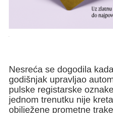
Nesreća se dogodila kada
godišnjak upravljao auto
pulske registarske oznake
jednom trenutku nije kret
obilježene prometne trake