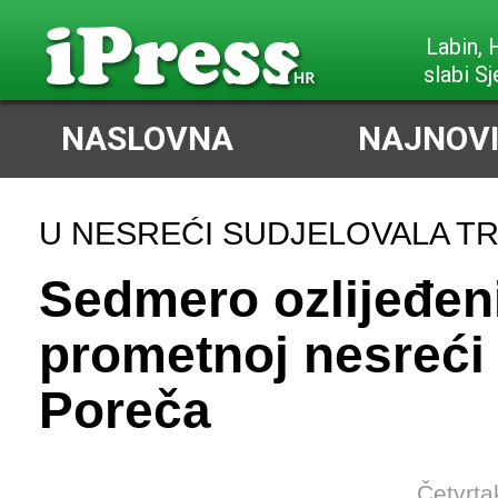
Labin,
slabi Sj
NASLOVNA
NAJNOVI
U NESREĆI SUDJELOVALA TR
Sedmero ozlijeđen
prometnoj nesreći
Poreča
Četvrta