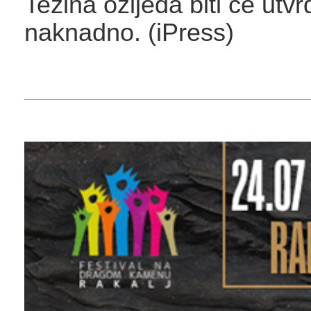
Težina ozljeda biti će utv
naknadno. (iPress)