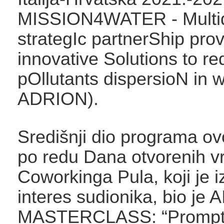
MISSION4WATER - Multidi
strategIc partnerShip prov
innovative Solutions to r
pOllutants dispersioN in w
ADRION).
Središnji dio programa o
po redu Dana otvorenih v
Coworkinga Pula, koji je i
interes sudionika, bio je A
MASTERCLASS: “Prompt i