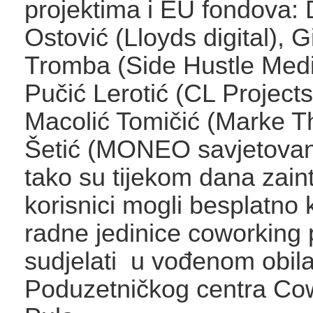
projektima i EU fondova:
Ostović (Lloyds digital), G
Tromba (Side Hustle Medi
Pučić Lerotić (CL Projects
Macolić Tomičić (Marke Th
Šetić (MONEO savjetovanj
tako su tijekom dana zaint
korisnici mogli besplatno ko
radne jedinice coworking 
sudjelati u vođenom obil
Poduzetničkog centra Co