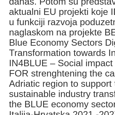
danas. Potom su predstav
aktualni EU projekti koje 
u funkciji razvoja poduzet
naglaskom na projekte B
Blue Economy Sectors Dig
Transformation towards In
IN4BLUE – Social impact
FOR strenghtening the ca
Adriatic region to support
sustainable industry trans
the BLUE economy sector 
Italija-Hrvatska 2021.-202