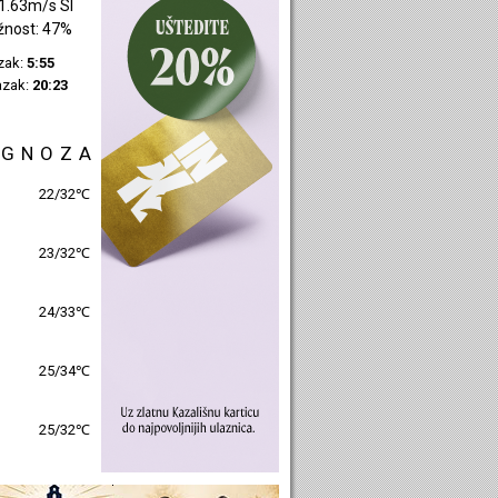
1.55m/s SZ
žnost: 45%
azak:
5:57
azak:
20:25
OGNOZA
24/30℃
25/30℃
26/31℃
26/32℃
27/31℃