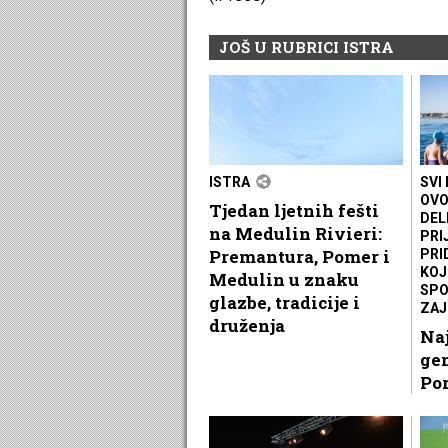
JOŠ U RUBRICI ISTRA
ISTRA
SVI 
OVO
Tjedan ljetnih fešti
DEL
na Medulin Rivieri:
PRI
Premantura, Pomer i
PRI
KOJ
Medulin u znaku
SPO
glazbe, tradicije i
ZAJ
druženja
Naj
gen
Por