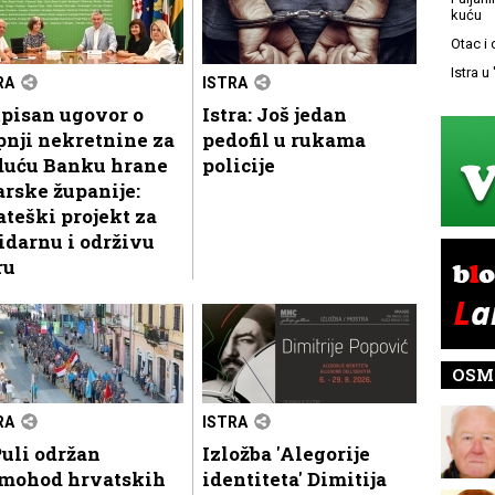
kuću
Otac i
Istra u
RA
ISTRA
pisan ugovor o
Istra: Još jedan
nji nekretnine za
pedofil u rukama
duću Banku hrane
policije
arske županije:
ateški projekt za
idarnu i održivu
ru
OSM
RA
ISTRA
uli održan
Izložba 'Alegorije
mohod hrvatskih
identiteta' Dimitija