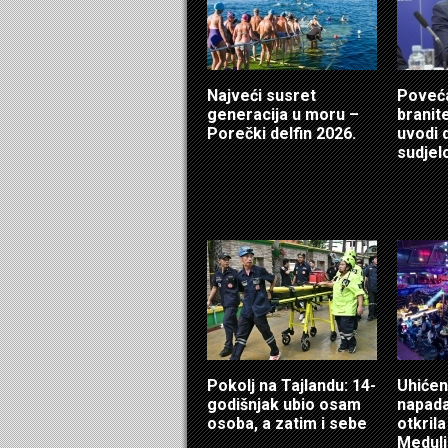
Najveći susret
Poveća
generacija u moru –
branit
Porečki delfin 2026.
uvodi 
sudjel
Pokolj na Tajlandu: 14-
Uhićen
godišnjak ubio osam
napadač
osoba, a zatim i sebe
otkril
Meduli