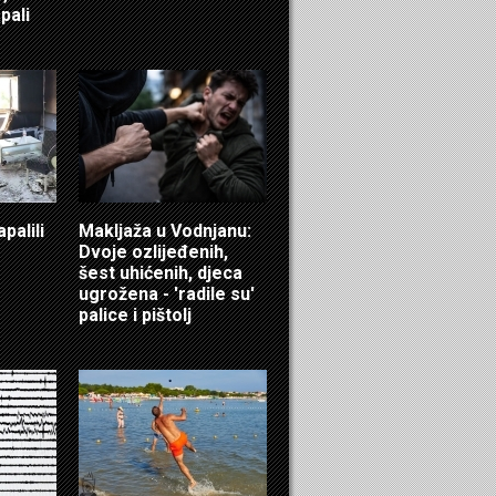
pali
palili
Makljaža u Vodnjanu:
Dvoje ozlijeđenih,
šest uhićenih, djeca
ugrožena - 'radile su'
palice i pištolj