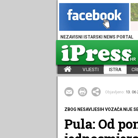
NEZAVISNI ISTARSKI NEWS PORTAL
VIJESTI
ISTRA
CR
iPress - Vijesti iz Istre, Hrvatske i svijeta
Objavljeno:
13. 06 
ZBOG NESAVIJESIH VOZAČA NIJE S
Pula: Od po