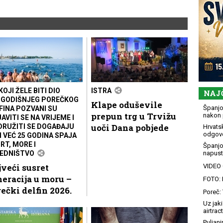
KOJI ŽELE BITI DIO
ISTRA
NAJ
GODIŠNJEG POREČKOG
Klape oduševile
Španjol
FINA POZVANI SU
prepun trg u Trvižu
nakon 
JAVITI SE NA VRIJEME I
uoči Dana pobjede
DRUŽITI SE DOGAĐAJU
Hrvatsk
odgovo
I VEĆ 25 GODINA SPAJA
RT, MORE I
Španjo
EDNIŠTVO
napusti
veći susret
VIDEO G
eracija u moru –
FOTO: 
ečki delfin 2026.
Poreč: 
Uz jaki
airtract
Puljani