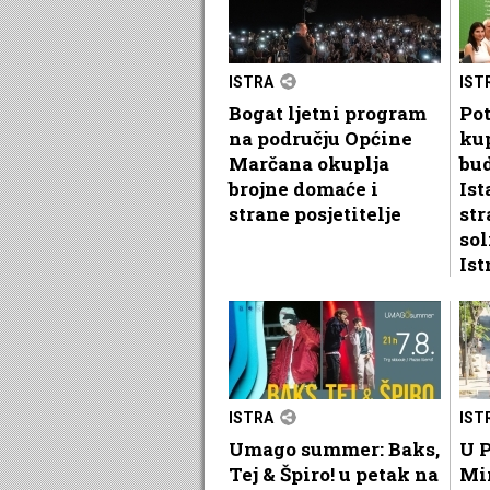
ISTRA
IST
Bogat ljetni program
Pot
na području Općine
kup
Marčana okuplja
bu
brojne domaće i
Ist
strane posjetitelje
str
sol
Ist
ISTRA
IST
Umago summer: Baks,
U P
Tej & Špiro! u petak na
Mi