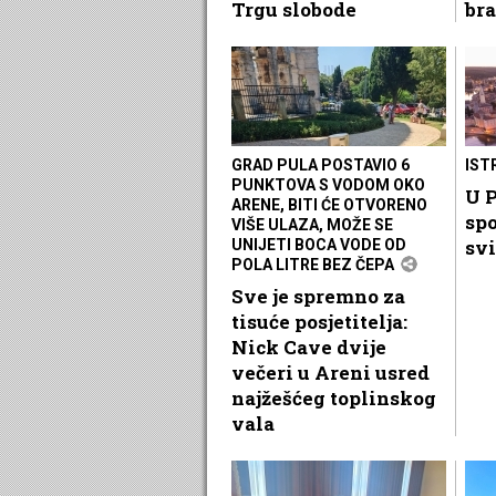
Trgu slobode
bra
GRAD PULA POSTAVIO 6
IST
PUNKTOVA S VODOM OKO
U P
ARENE, BITI ĆE OTVORENO
spo
VIŠE ULAZA, MOŽE SE
svi
UNIJETI BOCA VODE OD
POLA LITRE BEZ ČEPA
Sve je spremno za
tisuće posjetitelja:
Nick Cave dvije
večeri u Areni usred
najžešćeg toplinskog
vala