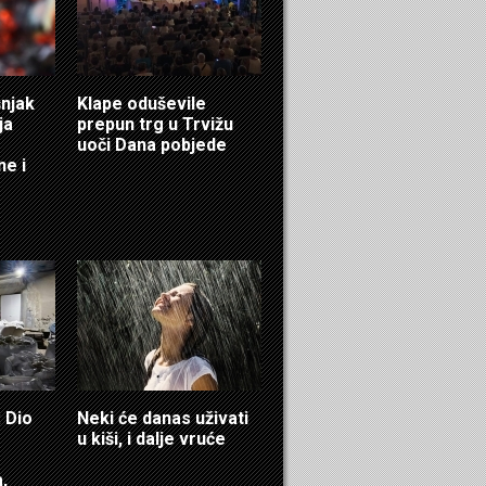
šnjak
Klape oduševile
ja
prepun trg u Trvižu
uoči Dana pobjede
ne i
 Dio
Neki će danas uživati
u kiši, i dalje vruće
,