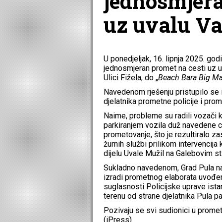
jednosmjera
uz uvalu Va
U ponedjeljak, 16. lipnja 2025. go
jednosmjeran promet na cesti uz uv
Ulici Fižela, do „
Beach Bara Big M
Navedenom rješenju pristupilo se 
djelatnika prometne policije i pro
Naime, probleme su radili vozači
parkiranjem vozila duž navedene
prometovanje, što je rezultiralo 
žurnih službi prilikom intervencija
dijelu Uvale Mužil na Galebovim s
Sukladno navedenom, Grad Pula na 
izradi prometnog elaborata uvođe
suglasnosti Policijske uprave ista
terenu od strane djelatnika Pula pa
Pozivaju se svi sudionici u promet
(iPress)