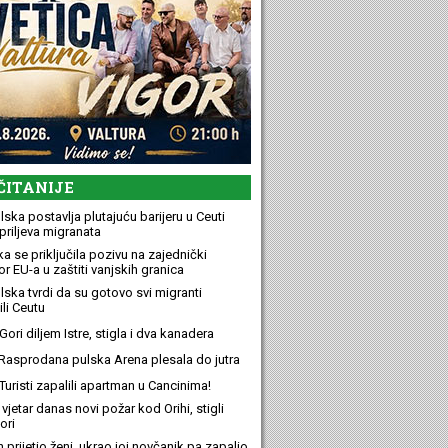
ČITANIJE
ska postavlja plutajuću barijeru u Ceuti
priljeva migranata
a se priključila pozivu na zajednički
r EU-a u zaštiti vanjskih granica
lska tvrdi da su gotovo svi migranti
li Ceutu
ori diljem Istre, stigla i dva kanadera
Rasprodana pulska Arena plesala do jutra
Turisti zapalili apartman u Cancinima!
 vjetar danas novi požar kod Orihi, stigli
ori
n prijetio ženi, ukrao joj novčanik pa zapalio