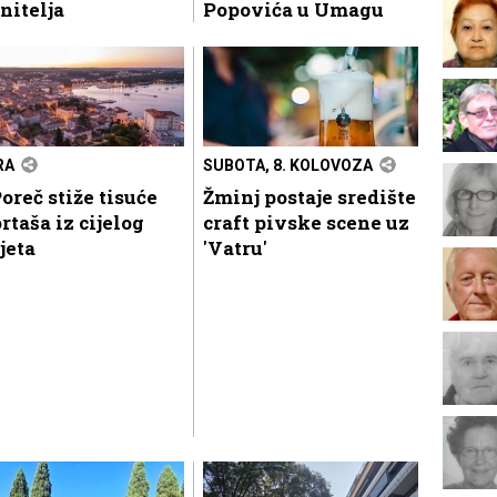
nitelja
Popovića u Umagu
RA
SUBOTA, 8. KOLOVOZA
oreč stiže tisuće
Žminj postaje središte
rtaša iz cijelog
craft pivske scene uz
jeta
'Vatru'