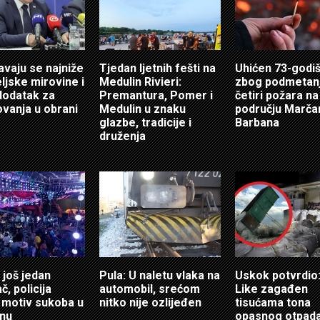
vaju se najniže
Tjedan ljetnih fešti na
Uhićen 73-godi
eljske mirovine i
Medulin Rivieri:
zbog podmetan
dodatak za
Premantura, Pomer i
četiri požara na
ovanja u obrani
Medulin u znaku
području Marča
glazbe, tradicije i
Barbana
druženja
 još jedan
Pula: U naletu vlaka na
Uskok potvrdio:
, policija
automobil, srećom
Like zagađen
a motiv sukoba u
nitko nije ozlijeđen
tisućama tona
nu
opasnog otpada