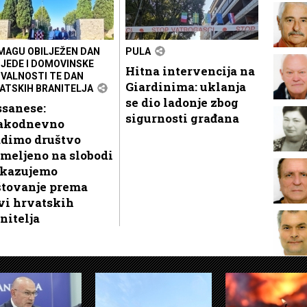
MAGU OBILJEŽEN DAN
PULA
JEDE I DOMOVINSKE
Hitna intervencija na
VALNOSTI TE DAN
Giardinima: uklanja
ATSKIH BRANITELJA
se dio ladonje zbog
ssanese:
sigurnosti građana
akodnevno
adimo društvo
meljeno na slobodi
skazujemo
štovanje prema
vi hrvatskih
nitelja