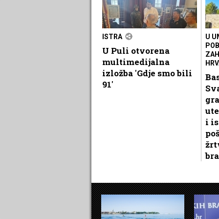
ISTRA
U U
POB
U Puli otvorena
ZAH
multimedijalna
HRV
izložba 'Gdje smo bili
Ba
91'
Sv
gr
ute
i i
po
žrt
bra