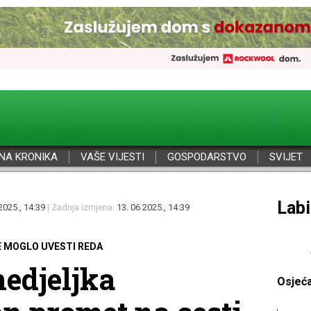
NA KRONIKA
VAŠE VIJESTI
GOSPODARSTVO
SVIJET
Por
2025., 14:39
| Zadnja izmjena:
13. 06 2025., 14:39
E MOGLO UVESTI REDA
nedjeljka
Osjeć