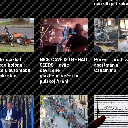
uvozili ga i zaka
Motociklist
NICK CAVE & THE BAD
Poreč: Turisti za
cao kolonu i
SEEDS - dvije
apartman u
se u automobil
savršene
Cancinima!
 skretao
glazbene večeri u
pulskoj Areni