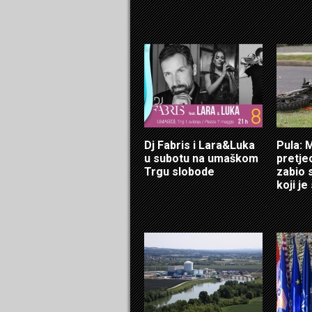
Dj Fabris i Lara&Luka
Pula: 
u subotu na umaškom
pretje
Trgu slobode
zabio 
koji je