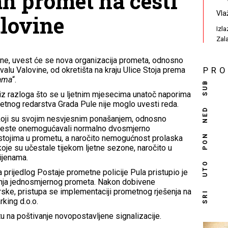
n promet na cesti
Vla
lovine
Izl
Zal
dine, uvest će se nova organizacija prometa, odnosno
alu Valovine, od okretišta na kraju Ulice Stoja prema
PR
ama
“.
SUB
iz razloga što se u ljetnim mjesecima unatoč naporima
metnog redarstva Grada Pule nije moglo uvesti reda.
NED
 koji su svojim nesvjesnim ponašanjem, odnosno
 ceste onemogućavali normalno dvosmjerno
PON
zastojima u prometu, a naročito nemogućnost prolaska
 koje su učestale tijekom ljetne sezone, naročito u
tijenama.
UTO
prijedlog Postaje prometne policije Pula pristupio je
nja jednosmjernog prometa. Nakon dobivene
rske, pristupa se implementaciji prometnog rješenja na
SRI
rking d.o.o.
u na poštivanje novopostavljene signalizacije.