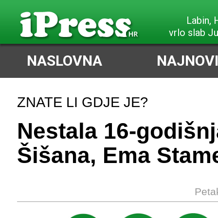
Labin,
vrlo slab J
NASLOVNA
NAJNOVI
ZNATE LI GDJE JE?
Nestala 16-godišnj
Šišana, Ema Stam
Peta