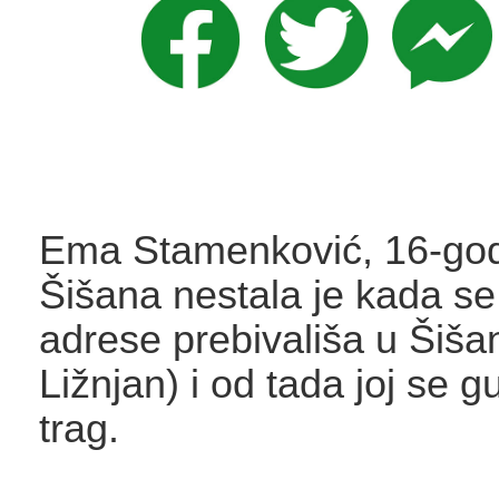
Ema Stamenković, 16-godi
Šišana nestala je kada se 
adrese prebivališa u Šiša
Ližnjan) i od tada joj se g
trag.