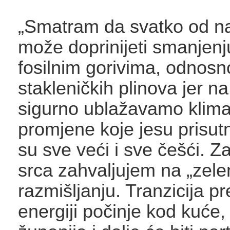
„Smatram da svatko od n
može doprinijeti smanjenj
fosilnim gorivima, odnosn
stakleničkih plinova jer na
sigurno ublažavamo klim
promjene koje jesu prisut
su sve veći i sve češći. 
srca zahvaljujem na „zel
razmišljanju. Tranzicija p
energiji počinje kod kuće,