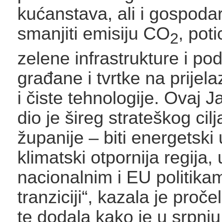
kućanstava, ali i gospodar
smanjiti emisiju CO
, poti
2
zelene infrastrukture i pod
građane i tvrtke na prijel
i čiste tehnologije. Ovaj J
dio je šireg strateškog cilj
županije – biti energetski 
klimatski otpornija regija,
nacionalnim i EU politika
tranziciji“, kazala je proč
te dodala kako je u srpnj