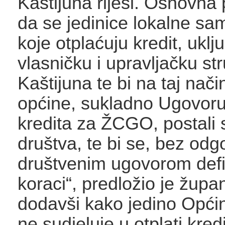
Kaštijuna riješi. Osnovna
da se jedinice lokalne s
koje otplaćuju kredit, uklju
vlasničku i upravljačku st
Kaštijuna te bi na taj nači
općine, sukladno Ugovoru 
kredita za ŽCGO, postali 
društva, te bi se, bez odg
društvenim ugovorom defini
koraci“, predložio je župan
dodavši kako jedino Opći
ne sudjeluje u otplati kred