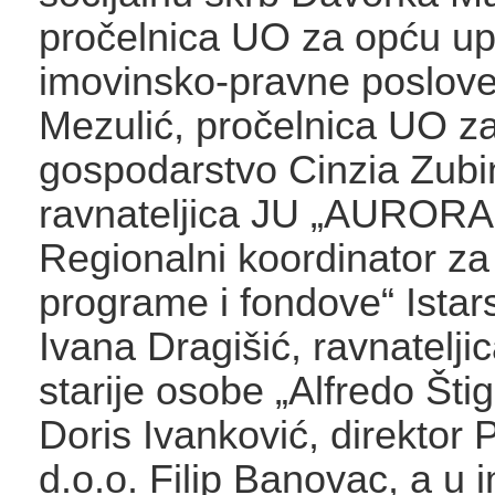
pročelnica UO za opću up
imovinsko-pravne poslove
Mezulić, pročelnica UO z
gospodarstvo Cinzia Zubi
ravnateljica JU „AURORA
Regionalni koordinator z
programe i fondove“ Istar
Ivana Dragišić, ravnatelj
starije osobe „Alfredo Štig
Doris Ivanković, direktor 
d.o.o. Filip Banovac, a u