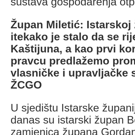
sustava gospodarenja ot
Župan Miletić: Istarskoj 
itekako je stalo da se ri
Kaštijuna, a kao prvi ko
pravcu predlažemo pro
vlasničke i upravljačke 
ŽCGO
U sjedištu Istarske županij
danas su istarski župan Bo
zamjenica župana Gordana