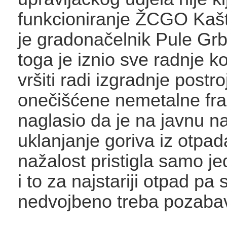
funkcioniranje ŽCGO Kašt
je gradonačelnik Pule Gr
toga je iznio sve radnje k
vršiti radi izgradnje postr
onečišćene nemetalne frak
naglasio da je na javnu n
uklanjanje goriva iz otpa
nažalost pristigla samo j
i to za najstariji otpad pa 
nedvojbeno treba pozabavi