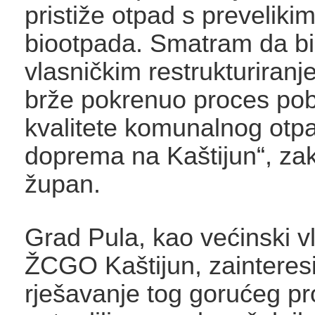
pristiže otpad s preveliki
biootpada. Smatram da bi
vlasničkim restrukturiranj
brže pokrenuo proces pob
kvalitete komunalnog otpa
doprema na Kaštijun“, zakl
župan.
Grad Pula, kao većinski v
ŽCGO Kaštijun, zainteresi
rješavanje tog gorućeg p