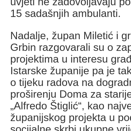
uvjeti ne zadovoljavaju p
15 sadašnjih ambulanti.
Nadalje, župan Miletić i 
Grbin razgovarali su o za
projektima u interesu gra
Istarske županije pa je tako
o tijeku radova na dogradn
proširenju Doma za starij
„Alfredo Štiglić“, kao naj
županijskog projekta u po
socijalne skrbi ukupne vri