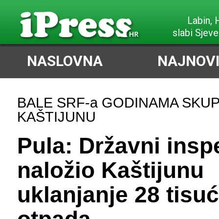
Poreč,
slabi Sjeve
NASLOVNA
NAJNOVI
BALE SRF-a GODINAMA SKU
KAŠTIJUNU
Pula: Državni insp
naložio Kaštijunu
uklanjanje 28 tisu