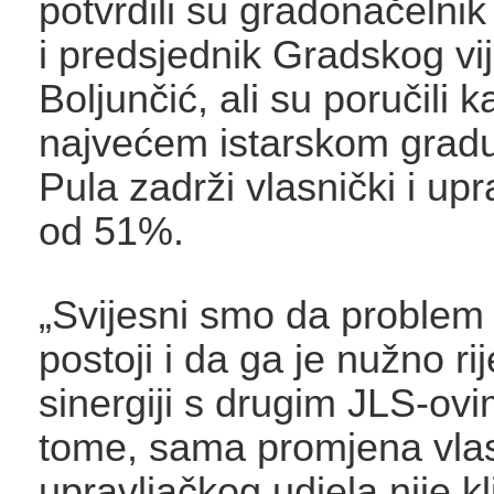
potvrdili su gradonačelni
i predsjednik Gradskog vij
Boljunčić, ali su poručili k
najvećem istarskom grad
Pula zadrži vlasnički i upr
od 51%.
„Svijesni smo da problem
postoji i da ga je nužno ri
sinergiji s drugim JLS-ovi
tome, sama promjena vlas
upravljačkog udjela nije k