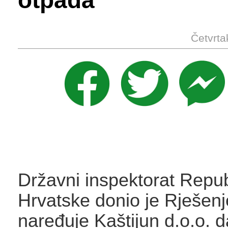
otpada
Četvrta
Državni inspektorat Repub
Hrvatske donio je Rješenj
naređuje Kaštijun d.o.o. 