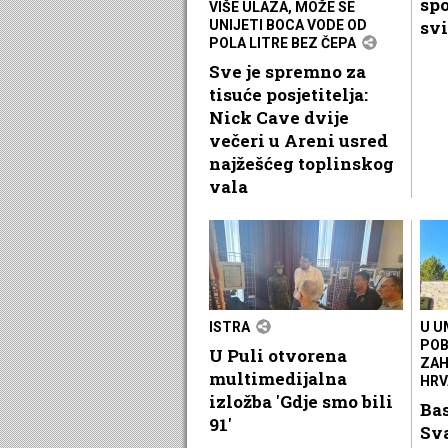
spo
VIŠE ULAZA, MOŽE SE
svi
UNIJETI BOCA VODE OD
POLA LITRE BEZ ČEPA
Sve je spremno za
tisuće posjetitelja:
Nick Cave dvije
večeri u Areni usred
najžešćeg toplinskog
vala
ISTRA
U U
POB
U Puli otvorena
ZAH
multimedijalna
HRV
izložba 'Gdje smo bili
Ba
91'
Sv