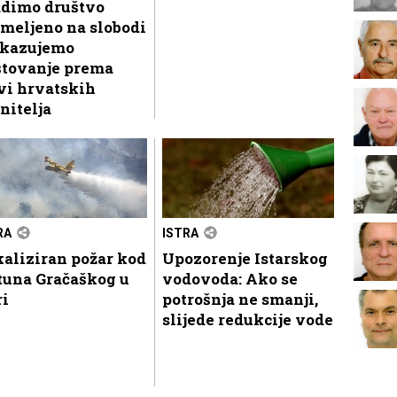
adimo društvo
meljeno na slobodi
skazujemo
štovanje prema
vi hrvatskih
nitelja
RA
ISTRA
aliziran požar kod
Upozorenje Istarskog
tuna Gračaškog u
vodovoda: Ako se
ri
potrošnja ne smanji,
slijede redukcije vode