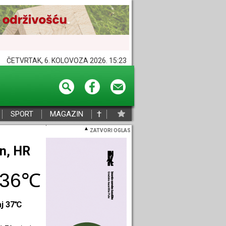
ČETVRTAK, 6. KOLOVOZA 2026. 15:23
†
SPORT
MAGAZIN
ZATVORI OGLAS
eč, HR
33℃
aj 36℃