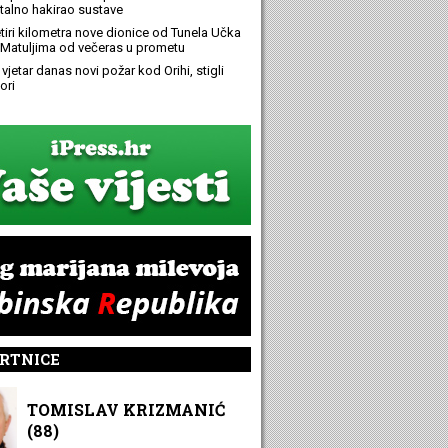
alno hakirao sustave
etiri kilometra nove dionice od Tunela Učka
Matuljima od večeras u prometu
 vjetar danas novi požar kod Orihi, stigli
ori
RTNICE
TOMISLAV KRIZMANIĆ
(88)