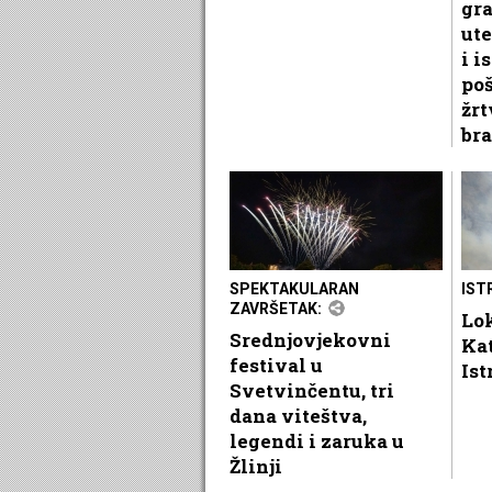
gr
ute
i i
po
žrt
bra
SPEKTAKULARAN
IST
ZAVRŠETAK:
Lok
Srednjovjekovni
Ka
festival u
Ist
Svetvinčentu, tri
dana viteštva,
legendi i zaruka u
Žlinji