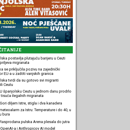
ČITANIJE
ska postavlja plutajuću barijeru u Ceuti
priljeva migranata
a se priključila pozivu na zajednički
r EU-a u zaštiti vanjskih granica
lska tvrdi da su gotovo svi migranti
li Ceutu
U španjolsku Ceutu u jednom danu prodrlo
 tisuća ilegalnih migranata
ori diljem Istre, stigla i dva kanadera
meteoalarm za Istru: Temperature i do 40, u
u bura
Rasprodana pulska Arena plesala do jutra
OpenAI-a i Anthropicov AI model