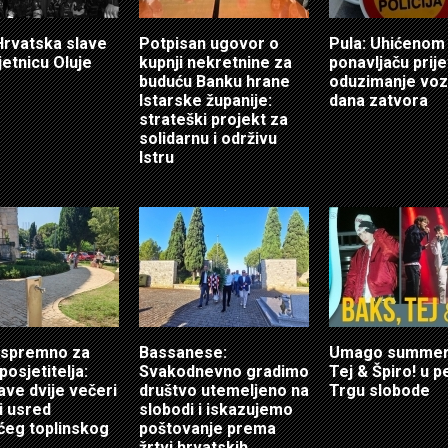
 Hrvatska slave
Potpisan ugovor o
Pula: Uhićenom
jetnicu Oluje
kupnji nekretnine za
ponavljaču prije
buduću Banku hrane
oduzimanje vozi
Istarske županije:
dana zatvora
strateški projekt za
solidarnu i održivu
Istru
 spremno za
Bassanese:
Umago summer:
posjetitelja:
Svakodnevno gradimo
Tej & Špiro! u p
ave dvije večeri
društvo utemeljeno na
Trgu slobode
i usred
slobodi i iskazujemo
ćeg toplinskog
poštovanje prema
žrtvi hrvatskih