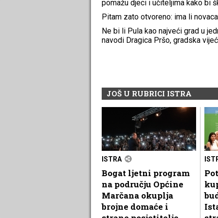
pomažu djeci i učiteljima kako bi ško
Pitam zato otvoreno: ima li novaca
Ne bi li Pula kao najveći grad u jed
navodi Dragica Pršo, gradska vijećn
JOŠ U RUBRICI ISTRA
ISTRA
IST
Bogat ljetni program
Pot
na području Općine
kup
Marčana okuplja
bu
brojne domaće i
Ist
strane posjetitelje
str