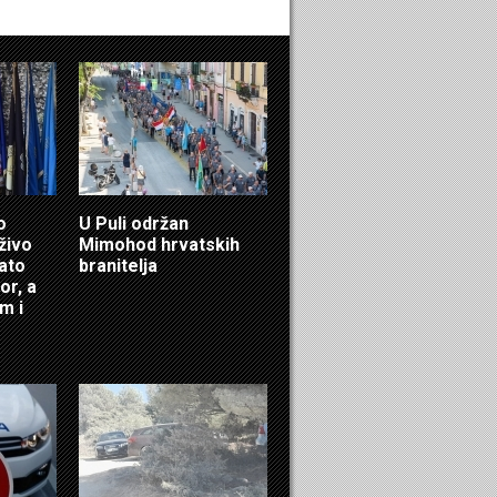
o
U Puli održan
živo
Mimohod hrvatskih
nato
branitelja
or, a
m i