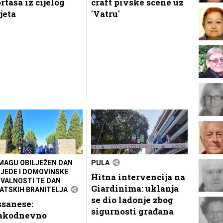
rtaša iz cijelog
craft pivske scene uz
jeta
'Vatru'
MAGU OBILJEŽEN DAN
PULA
JEDE I DOMOVINSKE
Hitna intervencija na
VALNOSTI TE DAN
Giardinima: uklanja
ATSKIH BRANITELJA
se dio ladonje zbog
ssanese:
sigurnosti građana
akodnevno