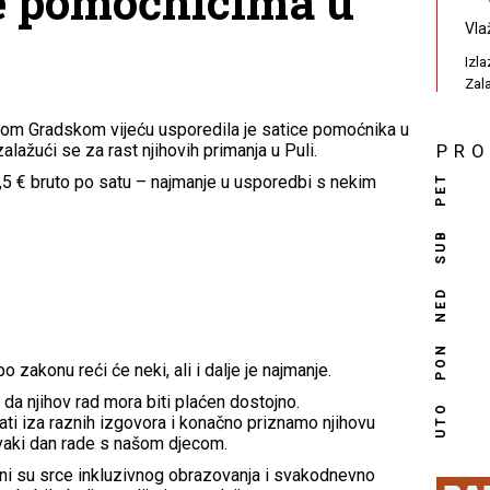
e pomoćnicima u
Vla
Izl
Zal
kom Gradskom vijeću usporedila je satice pomoćnika u
alažući se za rast njihovih primanja u Puli.
PR
PET
7,5 € bruto po satu – najmanje u usporedbi s nekim
SUB
NED
PON
o zakonu reći će neki, ali i dalje je najmanje.
da njihov rad mora biti plaćen dostojno.
UTO
ti iza raznih izgovora i konačno priznamo njihovu
svaki dan rade s našom djecom.
Oni su srce inkluzivnog obrazovanja i svakodnevno