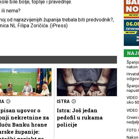
le bile bolje, toplije i pravednije.
 ili nema?
noj od najrazvijenijih županija trebala biti predvodnik?,
ica NL Filipa Zoričića. (iPress)
NAJ
Španjol
nakon 
Hrvatsk
odgovo
Španjo
napusti
VIDEO 
RA
ISTRA
oko 60
pisan ugovor o
Istra: Još jedan
VIDEO G
nji nekretnine za
pedofil u rukama
Crveni 
nedjelj
duću Banku hrane
policije
FOTO: 
arske županije:
Nakon 
ateški projekt za