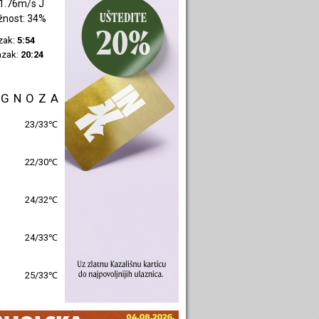
2.4m/s JZ
žnost: 51%
azak:
5:55
azak:
20:27
OGNOZA
27/31℃
23/30℃
25/31℃
26/31℃
26/30℃