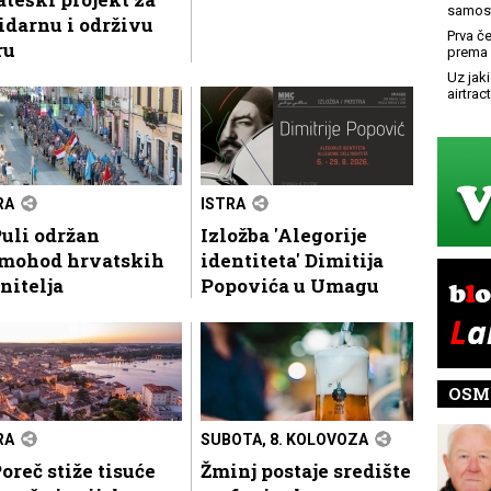
samost
idarnu i održivu
Prva č
ru
prema 
Uz jaki
airtract
RA
ISTRA
uli održan
Izložba 'Alegorije
mohod hrvatskih
identiteta' Dimitija
nitelja
Popovića u Umagu
OSM
RA
SUBOTA, 8. KOLOVOZA
oreč stiže tisuće
Žminj postaje središte