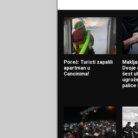
Poreč: Turisti zapalili
Maklja
apartman u
Dvoje 
Cancinima!
šest u
ugrožen
palice i