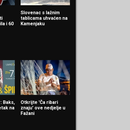
Slovenac s lažnim
ti
tablicama uhvaćen na
la i 60
Kamenjaku
 Baks,
Otkrijte 'Ča ribari
etak na
znaju' ove nedjelje u
Fažani