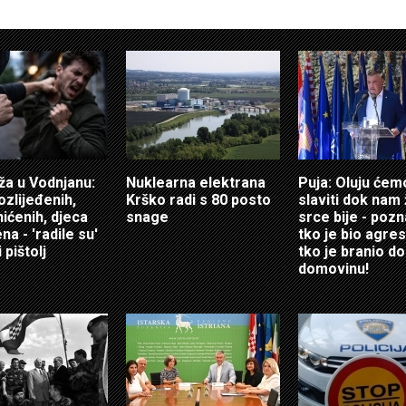
ža u Vodnjanu:
Nuklearna elektrana
Puja: Oluju ćem
ozlijeđenih,
Krško radi s 80 posto
slaviti dok nam 
hićenih, djeca
snage
srce bije - poz
a - 'radile su'
tko je bio agres
 pištolj
tko je branio do
domovinu!