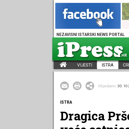
NEZAVISNI ISTARSKI NEWS PORTAL
VIJESTI
ISTRA
CR
iPress - Vijesti iz Istre, Hrvatske i svijeta
Objavljeno:
30. 10 
ISTRA
Dragica Pršo