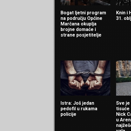
Bogat ljetni program
Knin i
na području Općine
31. obl
Marčana okuplja
brojne domaće i
strane posjetitelje
Istra: Još jedan
Sve je
pedofil u rukama
tisuće 
policije
Nick C
u Aren
najžeš
vala