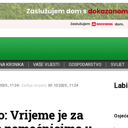
NA KRONIKA
VAŠE VIJESTI
GOSPODARSTVO
SVIJET
Por
2025., 11:24
| Zadnja izmjena:
30. 10 2025., 11:24
: Vrijeme je za
Osjeć