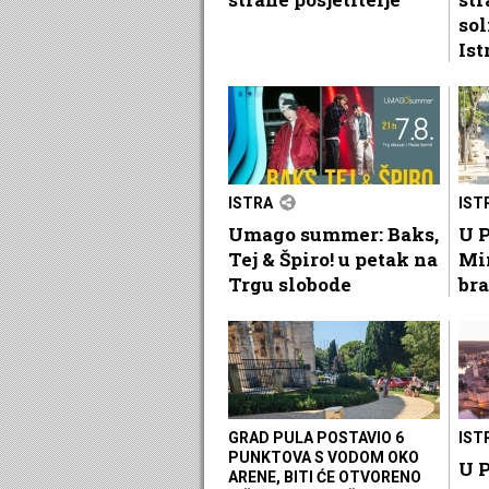
sol
Ist
ISTRA
IST
Umago summer: Baks,
U P
Tej & Špiro! u petak na
Mi
Trgu slobode
bra
GRAD PULA POSTAVIO 6
IST
PUNKTOVA S VODOM OKO
U P
ARENE, BITI ĆE OTVORENO