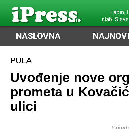
Labin,
slabi Sjeve
NASLOVNA
NAJNOVI
PULA
Uvođenje nove org
prometa u Kovačić
ulici
Srijed