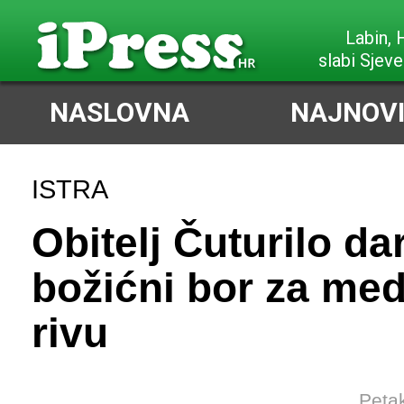
Labin,
slabi Sjeve
NASLOVNA
NAJNOVI
ISTRA
Obitelj Čuturilo da
božićni bor za me
rivu
Petak