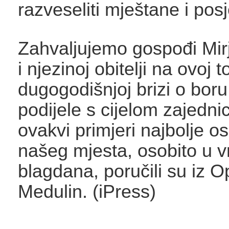
razveseliti mještane i posje
Zahvaljujemo gospođi Mirj
i njezinoj obitelji na ovoj t
dugogodišnjoj brizi o boru 
podijele s cijelom zajedn
ovakvi primjeri najbolje o
našeg mjesta, osobito u v
blagdana, poručili su iz O
Medulin. (iPress)